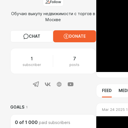
Follow
Обучаю выкупу недвижимости с торгов в
Москве
CHAT
DONATE
1
7
subscriber
posts
FEED
MED
GOALS
1
Mar 24 2025 1
0
of
1 000
paid subscribers