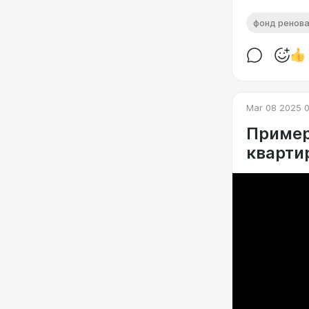
фонд ренов
Mar 08 2025 0
Пример
кварти