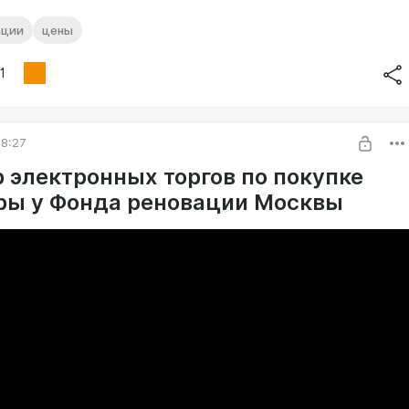
ации
цены
1
8:27
 электронных торгов по покупке
ры у Фонда реновации Москвы