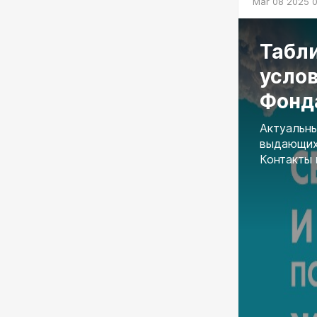
Mar 08 2025 
Табли
услов
Фонд
Актуальны
выдающих 
Контакты