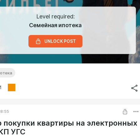
Level required:
Семейная ипотека
UNLOCK POST
потека
1
08:55
 покупки квартиры на электронных
 КП УГС