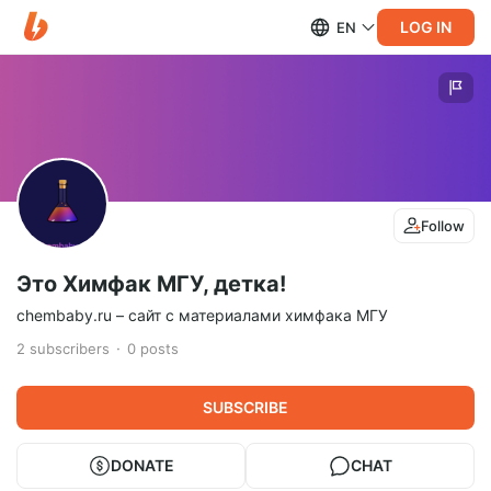
LOG IN
EN
Follow
Это Химфак МГУ, детка!
chembaby.ru – сайт с материалами химфака МГУ
2
subscribers
0
posts
SUBSCRIBE
DONATE
CHAT