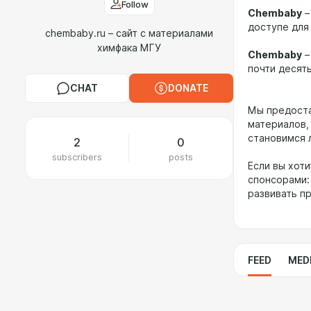
Follow
Chembaby
–
доступе для
chembaby.ru – сайт с материалами
химфака МГУ
Chembaby
–
почти десять
CHAT
DONATE
Мы предоста
материалов,
становимся 
2
0
subscribers
posts
Если вы хот
спонсорами:
развивать п
FEED
MED