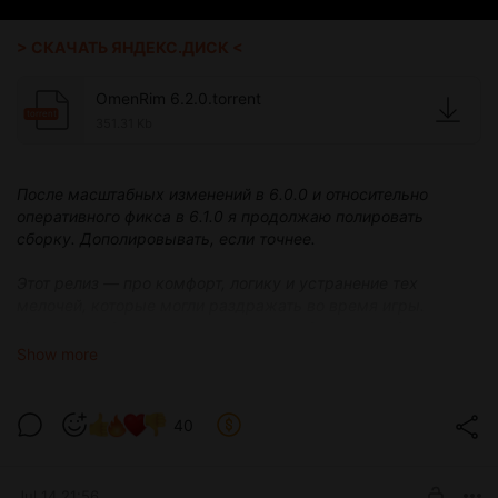
> СКАЧАТЬ ЯНДЕКС.ДИСК <
OmenRim 6.2.0.torrent
torrent
351.31 Kb
После масштабных изменений в 6.0.0 и относительно
оперативного фикса в 6.1.0 я продолжаю полировать
сборку. Дополировывать, если точнее.
Этот релиз — про комфорт, логику и устранение тех
мелочей, которые могли раздражать во время игры.
Никаких глобальных замен — только баланс, стабильность
и визуальные доработки. Ключевые системы в 6.0.0 уже
Show more
переработаны, моя задача сейчас — сделать так, чтобы эти
системы работали предсказуемо. Если 6.0.0 был про "что
изменилось", то 6.2.0 — про "как этим пользоваться без
40
головной боли".
Jul 14 21:56