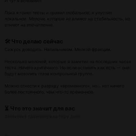
И тут я вспомнил.
Боевка и баланс
Квесты и новые земли
Пока я гонял тесты и правил глобальное, я упустил
Системы прокачки и классов
локальное. Мелочи, которые не влияют на стабильность, но
Производительность в тяжёлых сценах
влияют на впечатление.
🛠️ Что делаю сейчас
🎯 Итог
Сажусь доводить. Напильником. Мелкой фракции.
Первый день показал: сборка работает. Дышит. Держит
нагрузку.
Несколько мелочей, которые я заметил на последних часах
теста. Ничего критичного. Но если оставить как есть — они
Впереди — недели плотного тестирования и исправлений.
будут мозолить глаза контрольной группе.
Как только соберём достаточно данных и закроем критику,
билд отправится в публичную альфу.
Можно отнести к разряду «временного», но… нет ничего
более постоянного, чем что-то временное.
⏳ Что это значит для вас
Запаковка сдвигается на пару дней.
Я знаю, что все ждут и контрольная группа уже заряжена.
Но лучше я задержу билд на два дня, чем вы будете играть