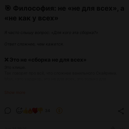
🎯 Философия: не «не для всех», а
«не как у всех»
Я часто слышу вопрос: «Для кого эта сборка?»
Ответ сложнее, чем кажется.
❌ Это не «сборка не для всех»
Это клише.
Так говорят про всё, что сложнее ванильного Скайрима.
Мол, «это хардкор, это не для всех, это только для
задротов».
Я так не считаю.
Show more
✅ Это сборка «не как у всех»
34
Jun 21 19:21