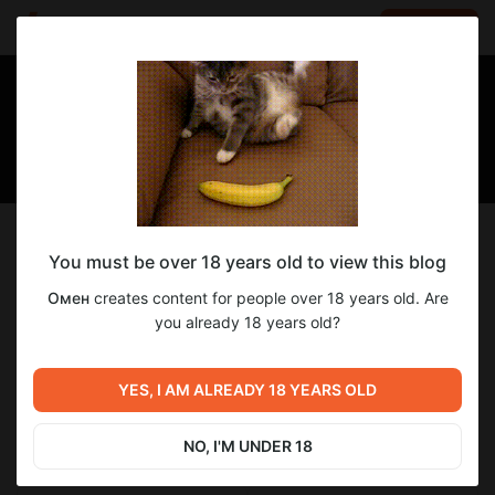
LOG IN
EN
Follow
You must be over 18 years old to view this blog
Омен
Омен
creates content for people over 18 years old. Are
Качество, которому доверяют ✨
you already 18 years old?
4 605
subscribers
36
posts
YES, I AM ALREADY 18 YEARS OLD
NO, I'M UNDER 18
SUBSCRIBE