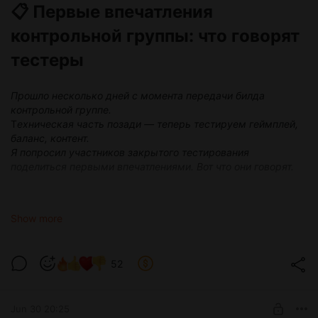
📋 Первые впечатления
Больше цифр!
контрольной группы: что говорят
тестеры
Качество и структура!
Прошло несколько дней с момента передачи билда
338 users
voted
контрольной группе.
Т
ехническая часть позади — теперь тестируем геймплей,
баланс, контент.
Я попросил участников закрытого тестирования
поделиться первыми впечатлениями. Вот что они говорят.
⚡ Стабильность и производительность
Show more
Андрей:
«Вылетов вообще нет. Сборка на данный момент
более чем играбельна»
Soul:
«За 3 часа — ноль вылетов. Это точно Скайрим?»
52
Александр:
«Вылетов зеро. Оптимизация — огонь»
kaggath:
«Стабильность — это наше имя»
Max:
«На обеих системах всё более чем стабильно. 70–
Jun 30 20:25
100+ FPS с апскейлами на качество»