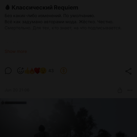
🩸 Классический Requiem
Без каких-либо изменений. По умолчанию.
Всё как задумано авторами мода. Жёстко. Честно.
Смертельно. Для тех, кто знает, на что подписывается.
⚖️ Сбалансированный хардкор
Show more
Золотая середина. Requiem остаётся Requiem, но без
излишней муторности.
Убрана трата выносливости от: плавания, прыжков и
43
бега
Прокачка уровня даёт +10 к характеристикам вместо
+5
Jun 20 21:06
Стандартные зелья здоровья, магии и выносливости
действуют в два раза быстрее, чем в ванильном
Requiem
🛡️ Героический
Более мягкий вход для тех, кто хочет прочувствовать