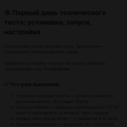
⚙️ Первый день технического
🎨 Визуал и графика
Soul:
«Я ссался как девчонка, когда увидел дождь»
теста: установка, запуск,
Max:
«Флора — отдельное почтение. Трава и растения
настройка
чётко прорисованы. Такие сочные, что наслаждаться ими
одно удовольствие»
Контрольная группа получила билд. Первый день —
технический. В изолированной среде.
Проверяли установку и запуск на разных конфигах,
настраивались под тестирование.
✅ Что уже выяснили
Установка проходит штатно — архив скачивается,
распаковывается, MO2 видит сборку
Запуск стабилен — шейдеры компилируются (10–20
минут в зависимости от железа), игра стартует
Первые часы без вылетов — 0 крашей за 3–6 часов
Производительность — на уровне: 4K с DLSS/FSR