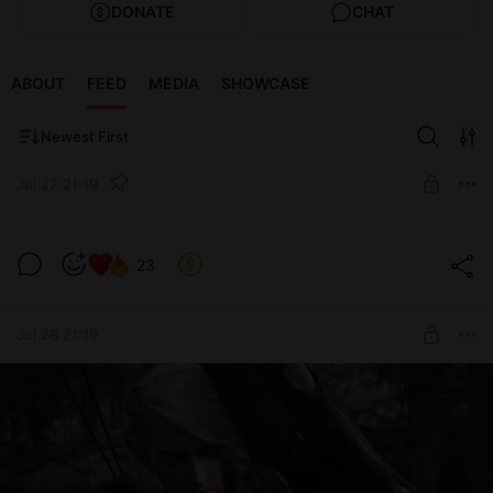
DONATE
CHAT
ABOUT
FEED
MEDIA
SHOWCASE
Newest First
Jul 22 21:19
🔥 OmenRim Remastered 6.2.0 - NSFW-
23
аддон
Level required:
Базовый
Jul 28 21:19
UNLOCK POST
Limited (110 remaining)