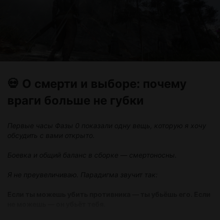
атмосферу, но не готов к постоянным загрузкам.
Полностью убрана трата выносливости от: ношения
брони без навыка, плавания, прыжков, атак, блоков и
бега
Прокачка уровня даёт +15 к характеристикам вместо
+5
Стандартные зелья здоровья, магии и выносливости
💀 О смерти и выборе: почему
действуют быстрее (полный эффект почти мгновенно)
враги больше не губки
🔧 А что насчёт урона?
Первые часы Фазы 0 показали одну вещь, которую я хочу
Входящий и исходящий урон я настраивать в пресетах не
обсудить с вами открыто.
стал.
Боевка и общий баланс в сборке — смертоносны.
Я не преувеличиваю. Парадигма звучит так:
Если ты можешь убить противника — ты убьёшь его. Если
не можешь — он убьёт тебя.