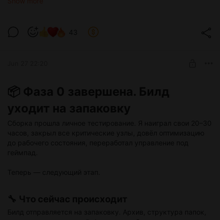
Show more
с этими мелочами месяцами.
Это не про перфекционизм. Это про уважение к вашему
времени.
43
🎯 Итог
Я мог бы отправить билд как есть. Но я бы знал, что мог
Jun 27 22:20
сделать лучше. Поэтому — дайте мне ещё пару дней.
Билд уходит на запаковку, как только я закрою эти мелочи.
📦 Фаза 0 завершена. Билд
уходит на запаковку
Сборка прошла личное тестирование. Я наиграл свои 20–30
часов, закрыл все критические узлы, довёл оптимизацию
до рабочего состояния, переработал управление под
геймпад.
Теперь — следующий этап.
🔧 Что сейчас происходит
Билд отправляется на запаковку. Архив, структура папок,