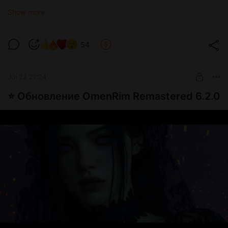
текстур, а полноценная замена системы создания
Show more
персонажа. Рассказываю, что это даёт в сравнении с High
Poly Head.
54
Jul 22 21:24
⭐️ Обновление OmenRim Remastered 6.2.0