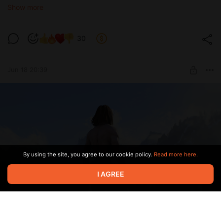
Никакого «закликивания». Враги больше не тупые губки,
Show more
которые ждут, пока вы нажмёте на них ещё раз. Они бьют
сильно, бьют точно и не прощают ошибок.
30
⚔️ Это баг или фича?
Фича.
Jun 18 20:39
Требуемый уровень сборки — хардкорная ролевая игра.
Никаких «плюшек» за просто так. Выбор оружия, брони,
тактики — всё имеет значение. Ошибка в блоке —
потерянное здоровье. Ошибка в позиции — смерть.
Нужны ли вам такие пресеты?
By using the site, you agree to our cookie policy.
Read more here.
Да
I AGREE
Нет
182 users
voted