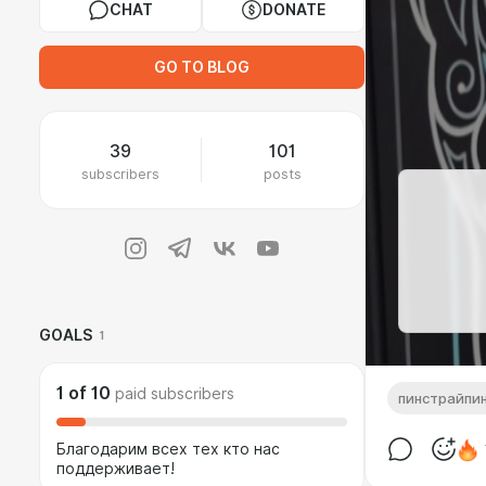
CHAT
DONATE
GO TO BLOG
39
101
subscribers
posts
GOALS
1
1
of
10
paid subscribers
пинстрайпи
Благодарим всех тех кто нас
поддерживает!