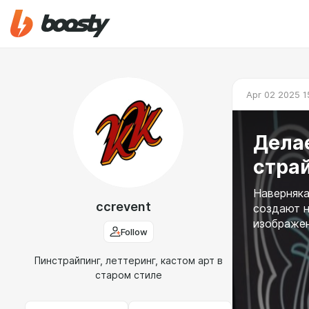
Apr 02 2025 1
Дела
стра
Наверняка
ccrevent
создают н
изображе
Follow
Пинстрайпинг, леттеринг, кастом арт в
старом стиле