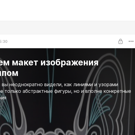
5:30
ем макет изображения
йпом
 вы неоднократно видели, как линиями и узорами
е только абстрактные фигуры, но и вполне конкретные
ния