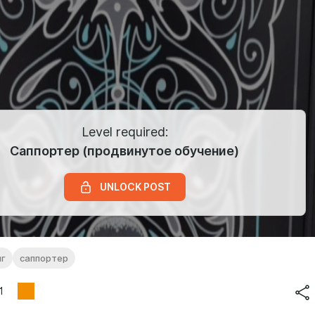
Level required:
Саппортер (продвинутое обучение)
UNLOCK POST
нг
саппортер
1