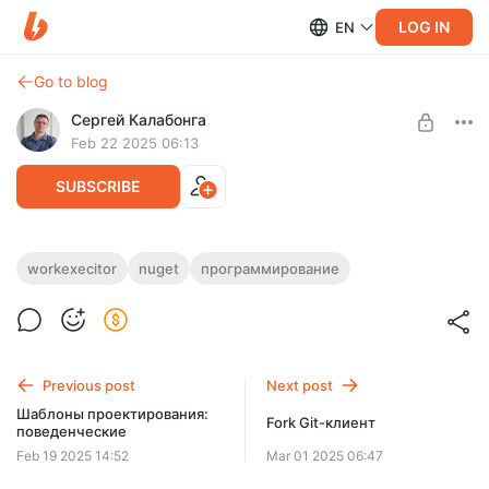
LOG IN
EN
Go to blog
Сергей Калабонга
Feb 22 2025 06:13
SUBSCRIBE
Work Executor: реализация бизнес-
workexecitor
nuget
программирование
задачи
Level required:
Простой
В прошлом видео были поставлены задачи, в этом видео
будем писать C# код, то есть, реализацию поставленных
UNLOCK POST
задач.
Previous post
Next post
Шаблоны проектирования:
Fork Git-клиент
поведенческие
Feb 19 2025 14:52
Mar 01 2025 06:47