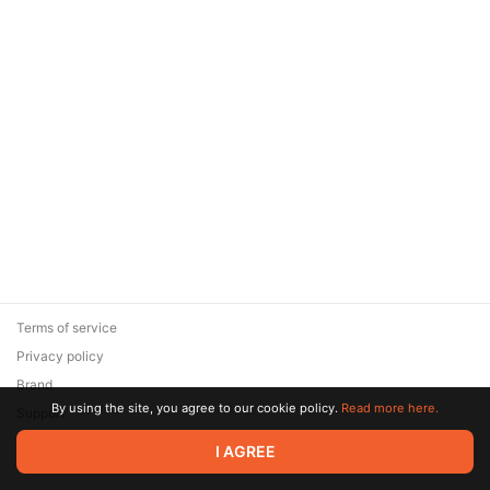
Terms of service
Privacy policy
Brand
By using the site, you agree to our cookie policy.
Read more here.
Support
© 2026 Zaya Solutions Limited. All rights reserved. All trademarks
I AGREE
are the property of their respective owners.