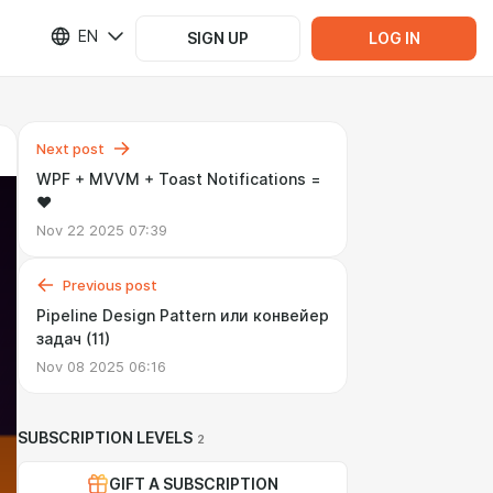
EN
SIGN UP
LOG IN
Next post
WPF + MVVM + Toast Notifications =
♥
Nov 22 2025 07:39
Previous post
Pipeline Design Pattern или конвейер
задач (11)
Nov 08 2025 06:16
SUBSCRIPTION LEVELS
2
GIFT A SUBSCRIPTION