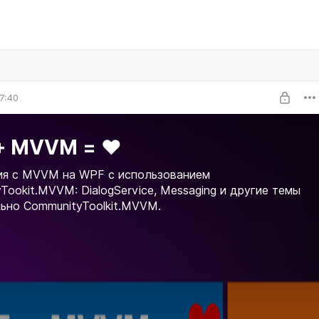
7:40
+ MVVM = ♥
ия с MVVM на WPF с использованием
Tookit.MVVM: DialogService, Messaging и другие темы
ьно CommunityToolkit.MVVM.