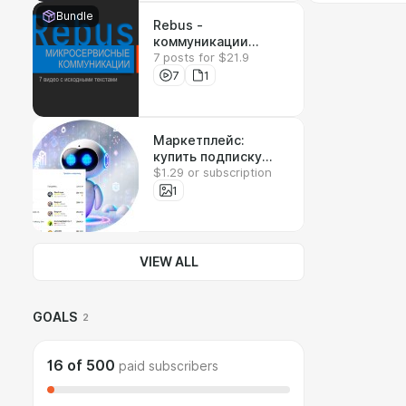
Bundle
Rebus -
коммуникации
7 posts for $21.9
между
микросервисами
7
1
Маркетплейс:
купить подписку
$1.29 or subscription
Claude
1
VIEW ALL
GOALS
2
16
of
500
paid subscribers