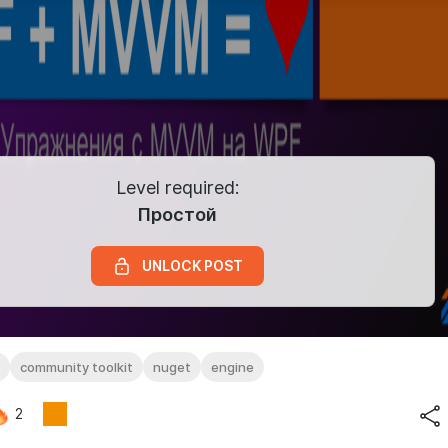
Level required:
Простой
UNLOCK POST
community toolkit
nuget
engine
2