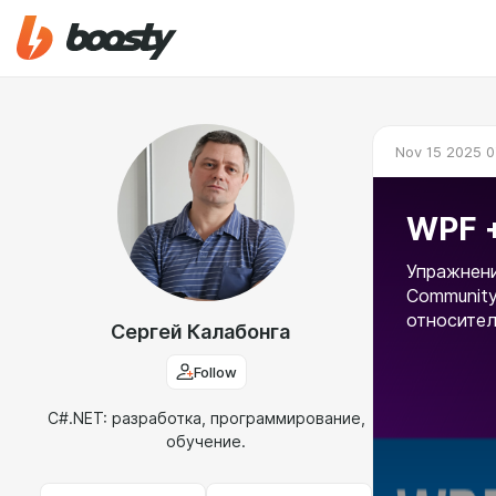
Nov 15 2025 0
WPF 
Упражнен
Community
относител
Сергей Калабонга
Follow
C#.NET: разработка, программирование,
обучение.