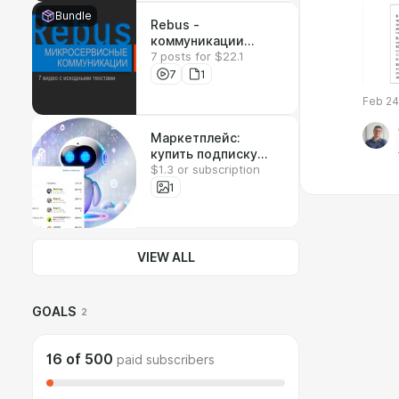
Bundle
Rebus -
коммуникации
7 posts for $22.1
между
микросервисами
7
1
Feb 24
Маркетплейс:
купить подписку
$1.3 or subscription
Claude
1
VIEW ALL
GOALS
2
16
of
500
paid subscribers