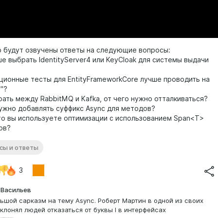
о будут озвучены ответы на следующие вопросы:
ше выбрать IdentityServer4 или KeyCloak для системы выдачи
ационные тесты для EntityFrameworkCore лучше проводить на
"?
рать между RabbitMQ и Kafka, от чего нужно отталкиваться?
нужно добавлять суффикс Async для методов?
сто вы используете оптимизации с использованием Span<T>
ов?
сы и ответы
3
 Васильев
ьшой сарказм на тему Async. Роберт Мартин в одной из своих
склонял людей отказаться от буквы I в интерфейсах