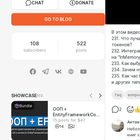
CHAT
DONATE
GO TO BLOG
В этом виде
231. Что луч
108
522
токенов?
subscribers
posts
232. Интегр
на "InMemory
233. Как выб
234. Зачем 
235. Как ча
и других тип
faq
вопро
SHOWCASE
172
Bundle
ООП +
2
EntityFrameworkCor
15 posts for $47
e = Упражнения
Антон
14
2
Небол
книг 