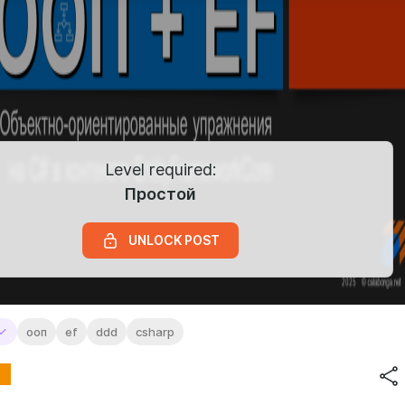
Level required:
Простой
UNLOCK POST
ооп
ef
ddd
csharp