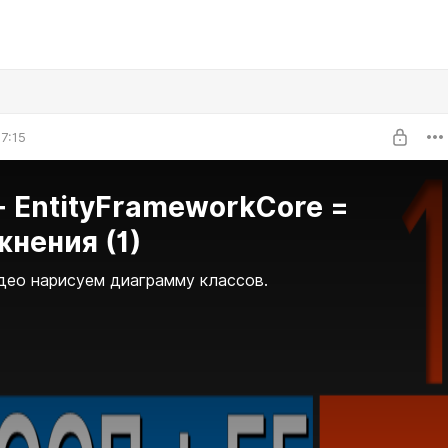
7:15
 EntityFrameworkCore =
нения (1)
део нарисуем диаграмму классов.