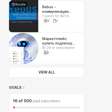
Bundle
Rebus -
коммуникации
7 posts for $21.9
между
микросервисами
7
1
Маркетплейс:
купить подписку
$1.29 or subscription
Claude
1
VIEW ALL
GOALS
2
16
of
500
paid subscribers