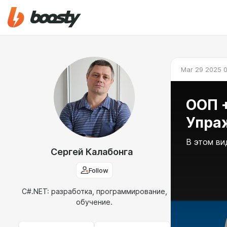
Mar 29 2025 0
ООП +
Упраж
В этом ви
Сергей Калабонга
Follow
C#.NET: разработка, программирование,
обучение.