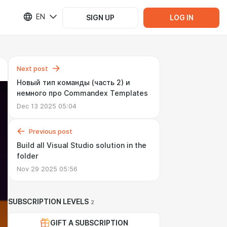
EN
SIGN UP
LOG IN
Next post
Новый тип команды (часть 2) и
немного про Commandex Templates
Dec 13 2025 05:04
Previous post
Build all Visual Studio solution in the
folder
Nov 29 2025 05:56
SUBSCRIPTION LEVELS
2
GIFT A SUBSCRIPTION