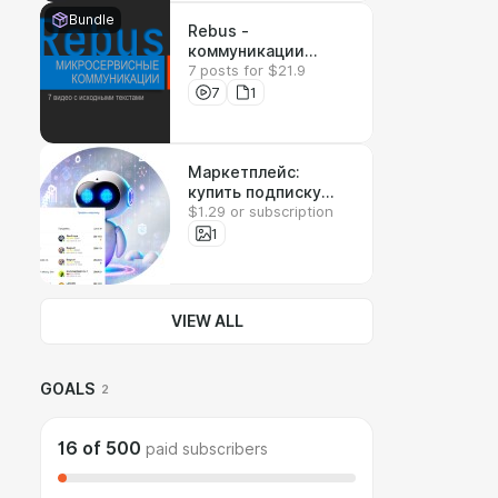
Bundle
Rebus -
коммуникации
7 posts for $21.9
между
микросервисами
7
1
Маркетплейс:
купить подписку
$1.29 or subscription
Claude
1
VIEW ALL
GOALS
2
16
of
500
paid subscribers