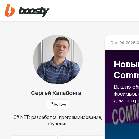
Dec 06 2025 
Новы
Comm
Вышло обн
Сергей Калабонга
фреймворк
демонстра
Follow
C#.NET: разработка, программирование,
обучение.