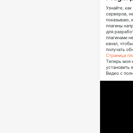
Узнайте, как
серверов, н
показываю, 
плагины нап
для разрабо
плагинами н
канал, чтоб
получать об
Страница пл
Теперь моя 
установить 
Видео с пол