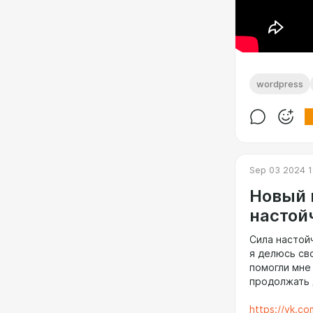
wordpress
Sep 03 2024 1
Новый 
настой
Сила настой
я делюсь св
помогли мне 
продолжать 
https://vk.c