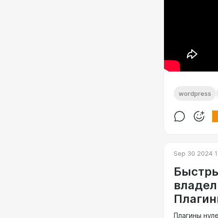
wordpress
Sep 30 2024 1
Быстры
владел
Плагины
Плагины нул