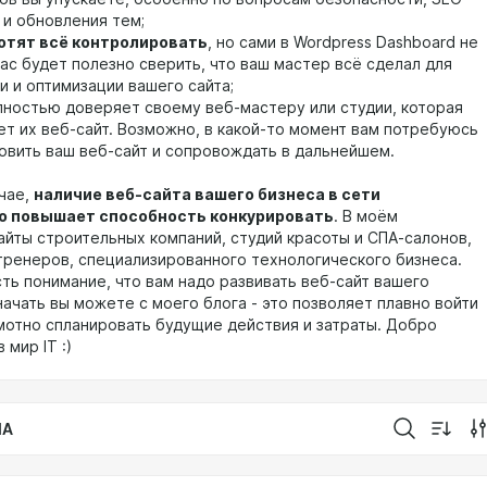
 и обновления тем;
отят всё контролировать
, но сами в Wordpress Dashboard не
вас будет полезно сверить, что ваш мастер всё сделал для
и и оптимизации вашего сайта;
полностью доверяет своему веб-мастеру или студии, которая
т их веб-сайт. Возможно, в какой-то момент вам потребуюсь
новить ваш веб-сайт и сопровождать в дальнейшем.
чае,
наличие веб-сайта вашего бизнеса в сети
о повышает способность конкурировать
. В моём
айты строительных компаний, студий красоты и СПА-салонов,
ренеров, специализированного технологического бизнеса.
сть понимание, что вам надо развивать веб-сайт вашего
начать вы можете с моего блога - это позволяет плавно войти
амотно спланировать будущие действия и затраты. Добро
 мир IT :)
IA