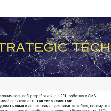
да занимаюсь веб-разработкой, а с 2011 работаю с CMS
В моей практике есть
три типа клиентов
:
 делать сами
и делают сами - для таких этот блог, потому что
ов вы упускаете, особенно по вопросам безопасности, SEO-