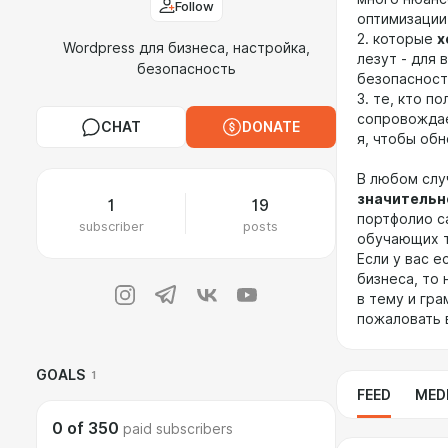
Follow
оптимизации
2. которые
х
Wordpress для бизнеса, настройка,
лезут - для 
безопасность
безопасност
3. те, кто 
сопровождае
CHAT
DONATE
я, чтобы об
В любом слу
значительн
1
19
портфолио с
subscriber
posts
обучающих т
Если у вас е
бизнеса, то 
в тему и гр
пожаловать в
GOALS
1
FEED
MED
0
of
350
paid subscribers