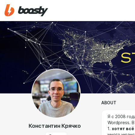
ABOUT
Я с 2008 го
Wordpress. 
Константин Крячко
1.
хотят всё
много нюанс