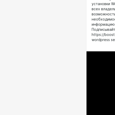
установки W
всех владел
возможность
необходимос
информацию 
Подписывайт
https://boos
wordpress sec