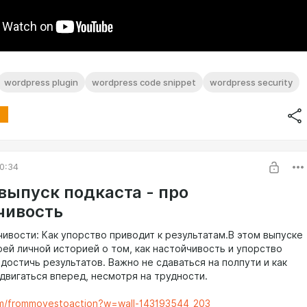
wordpress plugin
wordpress code snippet
wordpress security
0:34
выпуск подкаста - про
чивость
чивости: Как упорство приводит к результатам.В этом выпуске
оей личной историей о том, как настойчивость и упорство
достичь результатов. Важно не сдаваться на полпути и как
двигаться вперед, несмотря на трудности.
om/frommovestoaction?w=wall-143193544_203