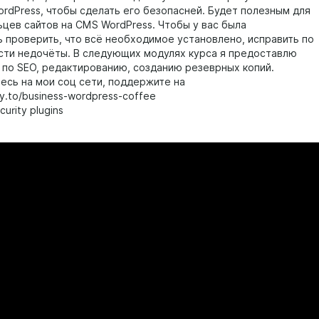
ordPress, чтобы сделать его безопасней. Будет полезным для
ьцев сайтов на CMS WordPress. Чтобы у вас была
 проверить, что всё необходимое установлено, исправить по
ти недочёты. В следующих модулях курса я предоставлю
по SEO, редактированию, созданию резеврных копий.
есь на мои соц сети, поддержите на
ty.to/business-wordpress-coffee
urity plugins