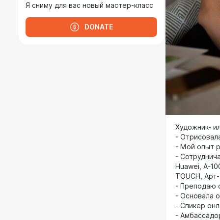
Я сниму для вас новый мастер-класс
DONATE
Художник- и
- Отрисовал
- Мой опыт р
- Сотруднич
Huawei, А-10
TOUCH, Aрт-т
- Преподаю 
- Основала 
- Спикер он
- Амбассадо