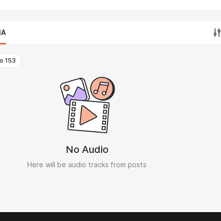
IA
o
153
No Audio
Here will be audio tracks from posts