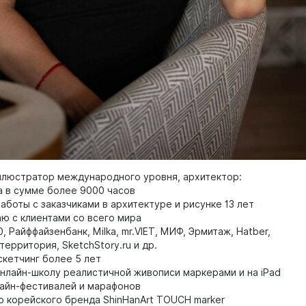
ллюстратор международного уровня, архитектор:
а в сумме более 9000 часов
аботы с заказчиками в архитектуре и рисунке 13 лет
аю с клиентами со всего мира
0, Райффайзенбанк, Мilka, mr.VIET, МИФ, Эрмитаж, Hatber,
ерритория, SketchStory.ru и др.
скетчинг более 5 лет
онлайн-школу реалистичной живописи маркерами и на iPad
лайн-фестивалей и марафонов
р корейского бренда ShinHanArt TOUCH marker