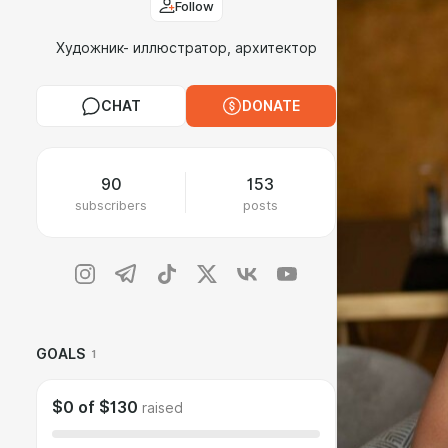
Follow
Художник- иллюстратор, архитектор
CHAT
DONATE
90
153
subscribers
posts
GOALS
1
$0
of
$130
raised