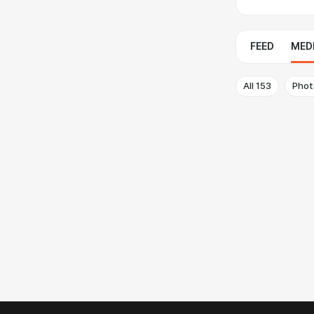
FEED
MED
All
153
Phot