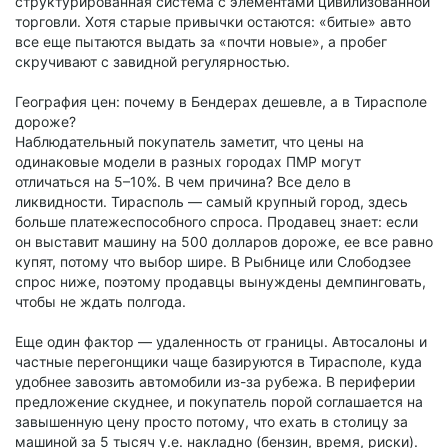
структурированная система с элементами цивилизованной
торговли. Хотя старые привычки остаются: «битые» авто
все еще пытаются выдать за «почти новые», а пробег
скручивают с завидной регулярностью.
География цен: почему в Бендерах дешевле, а в Тирасполе
дороже?
Наблюдательный покупатель заметит, что цены на
одинаковые модели в разных городах ПМР могут
отличаться на 5–10%. В чем причина? Все дело в
ликвидности. Тирасполь — самый крупный город, здесь
больше платежеспособного спроса. Продавец знает: если
он выставит машину на 500 долларов дороже, ее все равно
купят, потому что выбор шире. В Рыбнице или Слободзее
спрос ниже, поэтому продавцы вынуждены демпинговать,
чтобы не ждать полгода.
Еще один фактор — удаленность от границы. Автосалоны и
частные перегонщики чаще базируются в Тирасполе, куда
удобнее завозить автомобили из-за рубежа. В периферии
предложение скуднее, и покупатель порой соглашается на
завышенную цену просто потому, что ехать в столицу за
машиной за 5 тысяч у.е. накладно (бензин, время, риски).