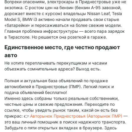
Вопреки опасениям, электрокары в Приднестровье уже не
экзотика. С ростом цен на бензин (бензин А-95 завозной,
дорожает вместе с курсом) владельцы Nissan Leaf, Tesla
Model S, BMW i3 активно начали продавать свои старые
«батарейки» и пересаживаться на более свежие модели.
Главная проблема инфраструктуры — всего пара зарядок
в Тирасполе. Но решается она розеткой в гараже.
Единственное место, где честно продают
авто
Не хотите переплачивать перекупщикам и часами
объезжать сомнительные адреса? Выход есть.
Полная и актуальная база объявлений по продаже
автомобилей в Приднестровье (ПМР). Легкий поиск и
подача объявлений бесплатно!
Именно здесь собраны только реальные собственники,
честные цены и свежие предложения. Переходите по
ссылке, чтобы увидеть рынок таким, какой он есть без
прикрас: 👉
Авторынок Приднестровья (Авторынок ПМР)
—
это ваш личный помощник в поиске надежного транспорта.
Забудьте о пяти открытых вкладках в браузере. Здесь