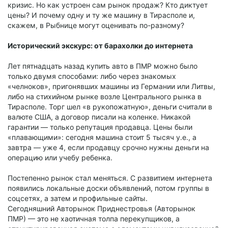
кризис. Но как устроен сам рынок продаж? Кто диктует
цены? И почему одну и ту же машину в Тирасполе и,
скажем, в Рыбнице могут оценивать по-разному?
Исторический экскурс: от барахолки до интернета
Лет пятнадцать назад купить авто в ПМР можно было
только двумя способами: либо через знакомых
«челноков», пригонявших машины из Германии или Литвы,
либо на стихийном рынке возле Центрального рынка в
Тирасполе. Торг шел «в рукопожатную», деньги считали в
валюте США, а договор писали на коленке. Никакой
гарантии — только репутация продавца. Цены были
«плавающими»: сегодня машина стоит 5 тысяч у.е., а
завтра — уже 4, если продавцу срочно нужны деньги на
операцию или учебу ребенка.
Постепенно рынок стал меняться. С развитием интернета
появились локальные доски объявлений, потом группы в
соцсетях, а затем и профильные сайты.
Сегодняшний Авторынок Приднестровья (Авторынок
ПМР) — это не хаотичная толпа перекупщиков, а