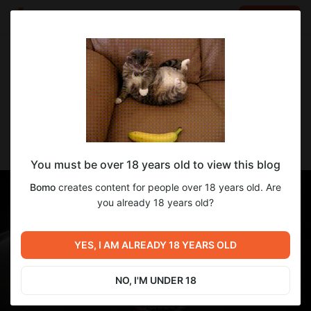
LOG IN
EN
Go to blog
Bomo
Jan 15 2025 06:27
SUBSCRIBE
Lust Element - Перевод
You must be over 18 years old to view this blog
Bomo
creates content for people over 18 years old. Are
you already 18 years old?
YES, I AM ALREADY 18 YEARS OLD
NO, I'M UNDER 18