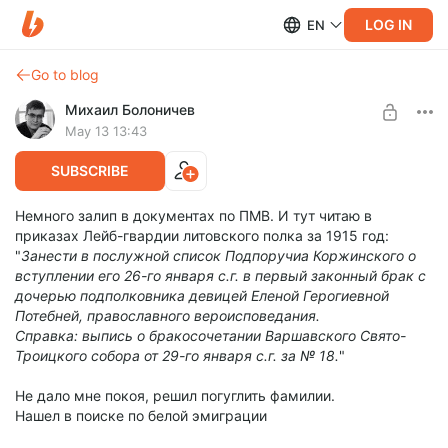
LOG IN
EN
Go to blog
Михаил Болоничев
May 13 13:43
SUBSCRIBE
Немного залип в документах по ПМВ. И тут читаю в
приказах Лейб-гвардии литовского полка за 1915 год:
"
Занести в послужной список Подпоручиа Коржинского о
вступлении его 26-го января с.г. в первый законный брак с
дочерью подполковника девицей Еленой Герогиевной
Потебней, православного вероисповедания.
Справка: выпись о бракосочетании Варшавского Свято-
Троицкого собора от 29-го января с.г. за № 18.
"
Не дало мне покоя, решил погуглить фамилии.
Нашел в поиске по белой эмиграции