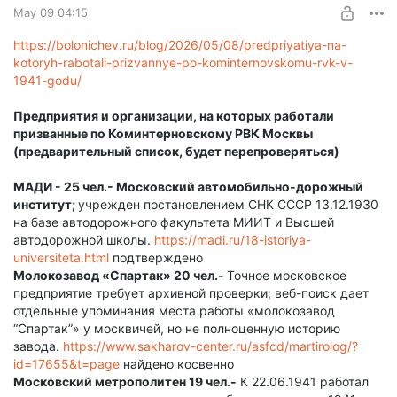
May 09 04:15
https://bolonichev.ru/blog/2026/05/08/predpriyatiya-na-
kotoryh-rabotali-prizvannye-po-kominternovskomu-rvk-v-
1941-godu/
Предприятия и организации, на которых работали
призванные по Коминтерновскому РВК Москвы
(предварительный список, будет перепроверяться)
МАДИ - 25 чел.- Московский автомобильно-дорожный
институт;
учрежден постановлением СНК СССР 13.12.1930
на базе автодорожного факультета МИИТ и Высшей
автодорожной школы.
https://madi.ru/18-istoriya-
universiteta.html
подтверждено
Молокозавод «Спартак» 20 чел.-
Точное московское
предприятие требует архивной проверки; веб-поиск дает
отдельные упоминания места работы «молокозавод
“Спартак”» у москвичей, но не полноценную историю
завода.
https://www.sakharov-center.ru/asfcd/martirolog/?
id=17655&t=page
найдено косвенно
Московский метрополитен 19 чел.-
К 22.06.1941 работал