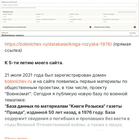
https://bolonichev.ru/database/kniga-rozyska-1976/
(прямая
ссылка)
К 5-ти летию моего сайта
.
21 июля 2021 года был зарегистрирован домен
bolonichev.ru
и на сайте появились первые материалы по
общественным проектам, в том числе, проекту
"Военкомат". Сегодня я публикую новую базу по военной
тематике:
"
База данных по материалам "Книги Розыска" газеты
"Правда", изданной 50 лет назад, в 1976 году. База
содержит сведения о погибших и пропавших без вести в
годы Великой Отечественной войны, а также о лицах,
которые их разыскивали. База содержит 8701 имя с
возможностью поиска от Фамилий и номеров полевых
Show more