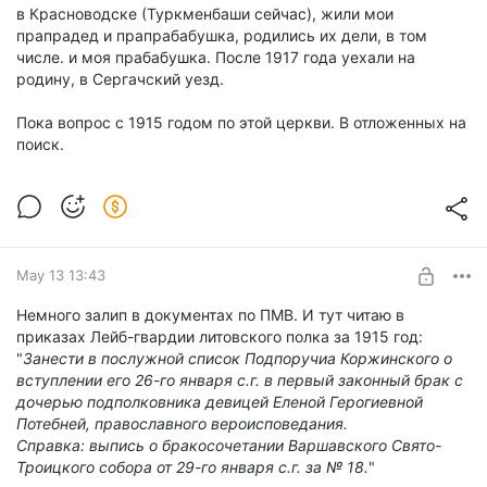
в Красноводске (Туркменбаши сейчас), жили мои
прапрадед и прапрабабушка, родились их дели, в том
числе. и моя прабабушка. После 1917 года уехали на
родину, в Сергачский уезд.
Пока вопрос с 1915 годом по этой церкви. В отложенных на
поиск.
May 13 13:43
Немного залип в документах по ПМВ. И тут читаю в
приказах Лейб-гвардии литовского полка за 1915 год:
"
Занести в послужной список Подпоручиа Коржинского о
вступлении его 26-го января с.г. в первый законный брак с
дочерью подполковника девицей Еленой Герогиевной
Потебней, православного вероисповедания.
Справка: выпись о бракосочетании Варшавского Свято-
Троицкого собора от 29-го января с.г. за № 18.
"