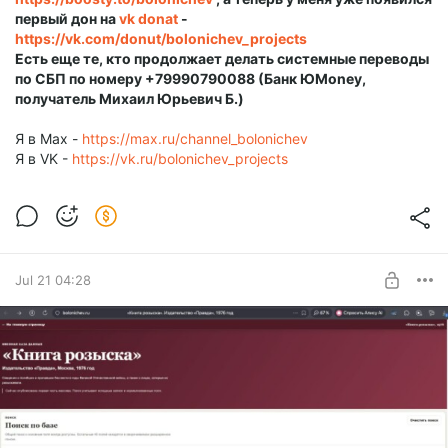
первый дон на
vk donat
-
https://vk.com/donut/bolonichev_projects
Есть еще те, кто продолжает делать системные переводы
по СБП по номеру
+79990790088
(Банк ЮMoney,
получатель Михаил Юрьевич Б.)
Я в Max -
https://max.ru/channel_bolonichev
Я в VK -
https://vk.ru/bolonichev_projects
Jul 21 04:28