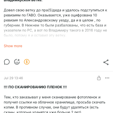
Довел свою ветку до пра(5)деда и удалось подступиться к
ревизиям по ГАВО. Оказывается, уже оцифрована 10
ревизия по Александровскому уезду, да и в целом , по
губернии. В Нижнем то были разбалованы, что есть база и
указатели по РС, а вот по Владимиру такого в 2016 году не
было, потому я и оставил эту ветку.
А сейчас - оплатил АИС (33 рубля) и копию (50 рублей) и
Show more
все!
Собственно, дошел до родоначальника фамилии, Филиппа
Алексеева (ок. 1806 г.), его сына, Павла Филипповича я уже
находил умершим в метриках за 1899 год (консисторский
экземпляр), надо еще пересмотреть приходские (много
Jul 29 13:46
уже выложено), думаю можно будет проверить эту линию в
РГАДА, а еще довести по РС во Владимирском архиве.
!!! ПО СКАНИРОВАНИЮ ПЛЕНОК !!!
Захотелось съездить даже.
Тем, кто заказывал у меня сканирование фотопленок и
ГАВО Ф. 301 Оп. 5 Д. 708 лл. 249об-250
получил ссылки на облачное хранилище, просьба скачать
копии. В противном случае, они будут удаляться (есть
сканы, которые хранятся уже больше 2 лет)