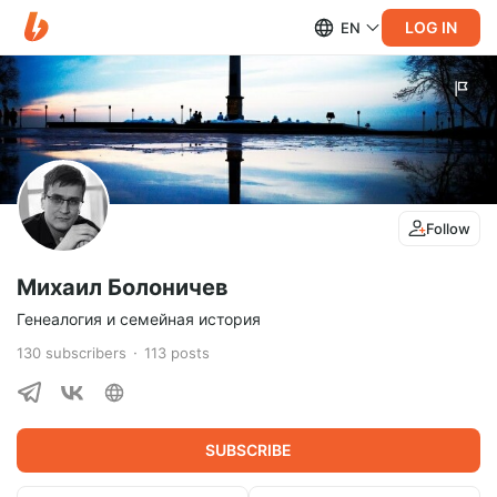
LOG IN
EN
Follow
Михаил Болоничев
Генеалогия и семейная история
130
subscribers
113
posts
SUBSCRIBE