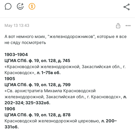
Чайковского, где и сейчас учусь на II курсе.
Форшток Феликс Яковлевич
22 октября 1947 г.
"
May 13 13:43
В деле также есть фотография, заявление о приёме на
работу в Московский театр Оперетты, сведения о
А вот немного моих, "железнодорожников", которые я все
ближайших родственниках (тёте и деде в Москве), о
не сяду посмотреть
родителях.
1903–1904
Получается, три поколения музыкантов:
ЦГИА СПб. ф. 19, оп. 128, д. 745
«Красноводской железнодорожной, Закаспийская обл., г.
Яков Натальевич Форшток (р.1887, г. Рига)
Красноводск»,
л. 1–75в об.
Феликс Яковлевич Форшток
1905
(р. 1927, г. Ржев)
ЦГИА СПб. ф. 19, оп. 128, д. 799
Михаил Феликсович Форшток
«Св. архистратига Михаила Красноводской
(р. 1955, кажется, г. Горький)
железнодорожной, Закаспийская обл., г. Красноводск»,
л.
202–324; 325–332об.
Еще был Михаил Яковлевич Форшток, дядя Михаила
1906
Феликсовича, без вести пропавший в ВОВ. Помню, когда
ЦГИА СПб. ф. 19, оп. 128, д. 878
только начинал в генеалогии, созванивался с ним и
Красноводской железнодорожной церковью,
л. 200–
разговаривали по его розыск, мне это поиск казался
331об.
труднейшим. Сейчас бы, вероятно, смог бы найти...