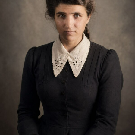
документов есть постановление об утверждении
положения
10.09.1939.
https://docs.historyrussia.org/ru/indexes/values/77
4126
Завод № 476 им. Дзержинского 7 чел.- Московский завод
№ 476 им. Дзержинского НКАП;
связан с производством
авиационного электрооборудования/приборов зажигания;
позднее «Аэроэлектромаш».
https://oboron-
prom.ru/page%2C76%2Cpredpriyatiya-401-
500.html
подтверждено
ЦУМ 7 чел.- Центральный универсальный магазин в
Москве на Петровке;
современное название ЦУМ носит с
1933 г.
https://www.tsum.ru/
подтверждено
Госбанк СССР 7 чел.- Государственный банк СССР;
центральное банковское учреждение СССР, московский
адрес в справочных источниках — ул. Неглинная,
12.
https://old.bigenc.ru/domestic_history/text/2373214
подтве
рждено
Наркомздрав СССР 4 чел.- Наркомздрав СССР
в годы
войны отвечал, в частности, за систему эвакогоспиталей и
медобслуживание эвакуированных предприятий.