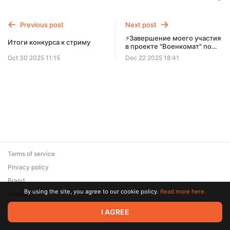
Previous post
Next post
⚡️Завершение моего участия
Итоги конкурса к стриму
в проекте "Военкомат" по
Нижегородской области⚡️
Oct 30 2025 11:15
Dec 22 2025 18:41
Terms of service
Privacy policy
Brand
By using the site, you agree to our cookie policy.
Read more here.
Support
© 2026 Zaya Solutions Limited. All rights reserved. All trademarks
I AGREE
are the property of their respective owners.