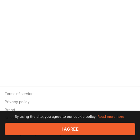
Terms of service
Privacy policy
Brand
By using the site, you agree to our cookie policy.
Read more here.
Support
© 2026 Zaya Solutions Limited. All rights reserved. All trademarks
I AGREE
are the property of their respective owners.