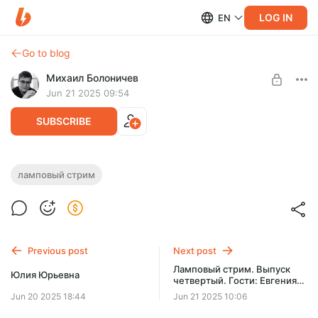
LOG IN
EN
Go to blog
Михаил Болоничев
Jun 21 2025 09:54
SUBSCRIBE
Ламповый стрим. Выпуск третий. Гости:
ламповый стрим
Ирина Белецкая, Сергей Можаев,
Level required:
@chernovik_poiska
Младший научный сотрудник II категории
Архивная запись серии эфиров "Ламповый стрим". Третий
UNLOCK POST
эфир: Ирина Белецкая, Сергей Можаев, @chernovik_poiska
Previous post
Next post
Ламповый стрим. Выпуск
Юлия Юрьевна
четвертый. Гости: Евгения
Хворостянова, Евгения
Jun 20 2025 18:44
Jun 21 2025 10:06
Иванченко, Ольга Межуева