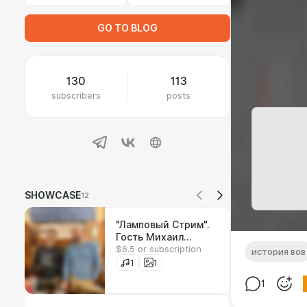
GO TO BLOG
130
113
subscribers
posts
SHOWCASE
12
"Ламповый Стрим".
Гость Михаил
$6.5 or subscription
Шевелёв
история вов
1
1
1