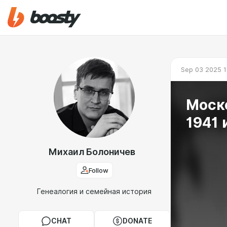
Sep 03 2025 1
Моск
1941 
Михаил Болоничев
Follow
Генеалогия и семейная история
CHAT
DONATE