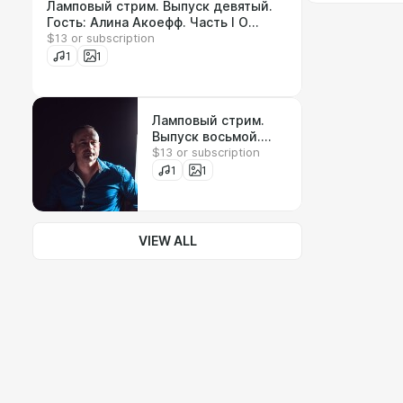
Ламповый стрим. Выпуск девятый.
Гость: Алина Акоефф. Часть I О
$13 or subscription
Войне.
1
1
Ламповый стрим.
Выпуск восьмой.
$13 or subscription
Гость: Виталий
Семёнов
1
1
VIEW ALL