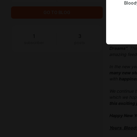
Blood
GO TO BLOG
Dear friends!
1
3
The BloodyN
grateful to e
subscriber
posts
Dreams"
. Thi
amazing feedb
In the new ye
many new sto
with
happine
We continue 
which we hope 
this exciting
Happy New Y
Yours, Blood