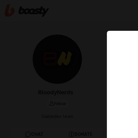
Jan 01 2025 1
NEW YE
ОБНОВЛ
BloodyNerds
Follow
Gamedev team
CHAT
DONATE