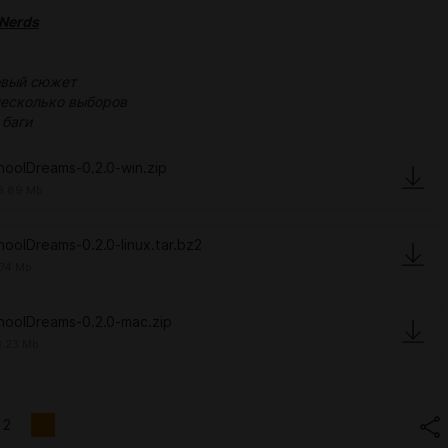
Nerds
овый сюжет
несколько выборов
 баги
hoolDreams-0.2.0-win.zip
6.89 Mb
hoolDreams-0.2.0-linux.tar.bz2
.74 Mb
hoolDreams-0.2.0-mac.zip
.23 Mb
2