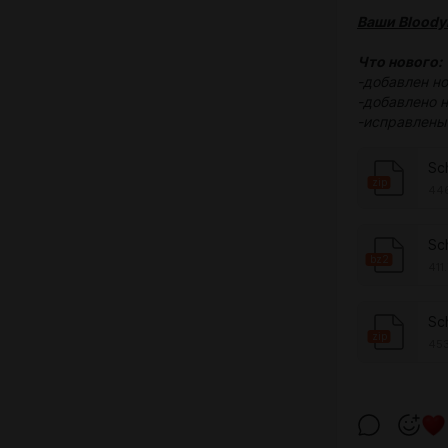
Ваши Bloody
Что нового:
-добавлен н
-добавлено 
-исправлены
Sc
zip
44
Sc
bz2
411
Sc
zip
453