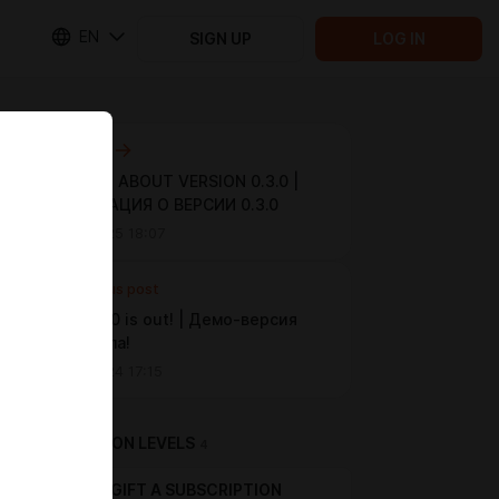
EN
SIGN UP
LOG IN
Next post
NEW INFO ABOUT VERSION 0.3.0 |
ИНФОРМАЦИЯ О ВЕРСИИ 0.3.0
Mar 10 2025 18:07
Previous post
Demo 0.1.0 is out! | Демо-версия
0.1.0 вышла!
Nov 12 2024 17:15
SUBSCRIPTION LEVELS
4
GIFT A SUBSCRIPTION