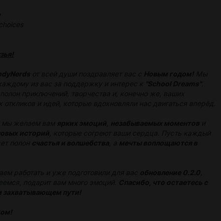
e
choices
зья!
odyNerds
от всей души поздравляет вас с
Новым годом!
Мы
каждому из вас за поддержку и интерес к
"School Dreams"
.
 полон приключений, творчества и, конечно же, ваших
 откликов и идей, которые вдохновляли нас двигаться вперёд.
у мы желаем вам
ярких эмоций
,
незабываемых моментов
и
новых историй
, которые согреют ваши сердца. Пусть каждый
дет полон
счастья и волшебства
, а
мечты воплощаются в
ем работать и уже подготовили для вас
обновление 0.2.0
,
еемся, подарит вам много эмоций.
Спасибо, что остаетесь с
м захватывающем пути!
дом!