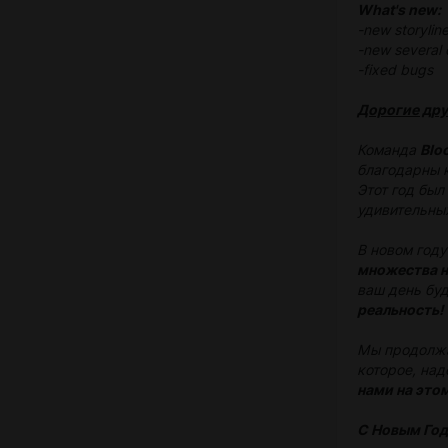
What's new:
-new storylin
-new several 
-fixed bugs
Дорогие дру
Команда
Blo
благодарны 
Этот год был
удивительных
В новом год
множества 
ваш день бу
реальность!
Мы продолжа
которое, над
нами на это
С Новым Го