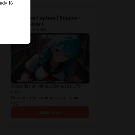
eady 18
1st support option | Вариант
поддержки 1
$0.98 per month
Subscription without bonuses... for
now.
Подписка без привилегий... пока
что.
SUBSCRIBE