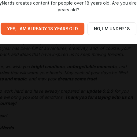
yNerds
creates content for people over 18 years old. Are you alr
years old?
YES, I AM ALREADY 18 YEARS OLD
NO, I'M UNDER 18
erds
team wholeheartedly wishes you a
Happy New Year
!
We are
ach and every one of you for your support and interest in
"School
s year has been full of adventures, creativity, and, of course, your
ack and ideas that have inspired us to keep moving forward.
ar, we wish you
bright emotions
,
unforgettable moments
, and
ries
that will warm your hearts.
May each of your days be filled
ss and magic
, and may your
dreams come true!
to work hard and have already prepared an
update 0.2.0
for you,
will bring you lots of emotions.
Thank you for staying with us on
 journey!
ear!
yNerds