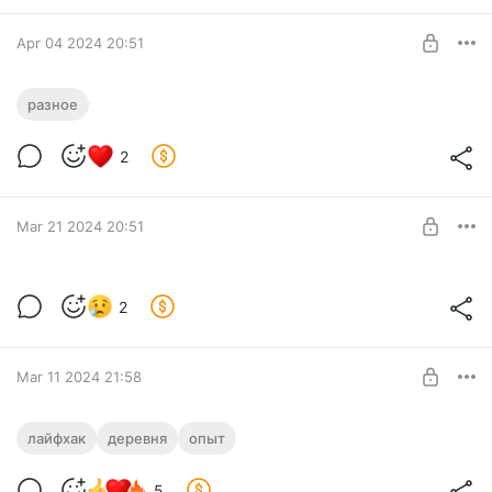
Apr 04 2024 20:51
разное
Level required:
Базовая подписка, всего по-немногу
2
SUBSCRIBE
Mar 21 2024 20:51
Планы глобалистов
2
Level required:
Базовая подписка, всего по-немногу
SUBSCRIBE
Mar 11 2024 21:58
Если бы я снова покупал участок, чтобы
лайфхак
деревня
опыт
я сделал...
Level required:
Базовая подписка, всего по-немногу
5