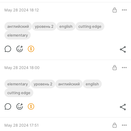
May 28 2024 18:12
3 достопримечательности, разбор
английский
уровень 2
english
cutting edge
текста уровня 2, Elementary из рабочей
elementary
тетради Cutting Edge
Level required:
Базовая подписка, всего по-немногу
SUBSCRIBE
May 28 2024 18:00
Crusts, разбор текста уровня 2,
elementary
уровень 2
английский
english
Elementary из рабочей тетради Cutting
cutting edge
Edge
Level required:
Базовая подписка, всего по-немногу
SUBSCRIBE
May 28 2024 17:51