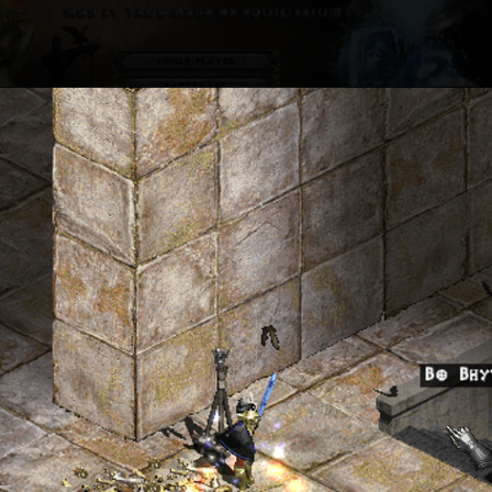
уже знаете о "Battle for Elements" - одном из лучших модов в
 Diablo2: LoD. Если нет, то самое время узнать. Как то же вы
траницу?
 для того, чтобы вы могли поддержать мою работу по
дальнейшему развитию этого замечательного мода и я буду
каждому, кто сделает это.