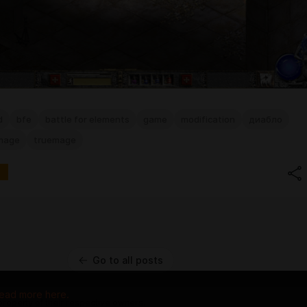
d
bfe
battle for elements
game
modification
диабло
 mage
truemage
Go to all posts
ead more here.
 property of their respective owners.