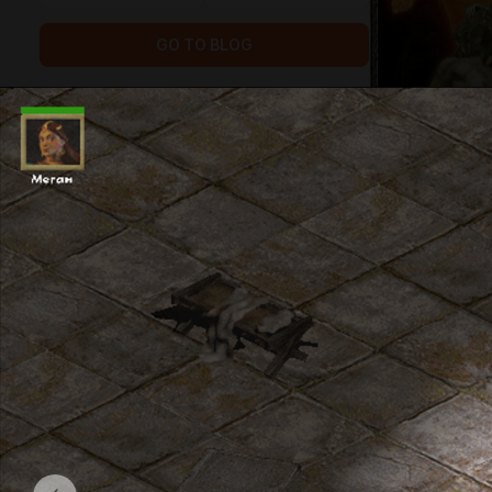
GO TO BLOG
5
5
subscribers
posts
Возможно вы 
мире на игру
SHOWCASE
2
нашли эту с
Я создал ее
Completed in 1.9.0 (so far)
созданию и 
$1.3 or subscription
благодарен 
Немног