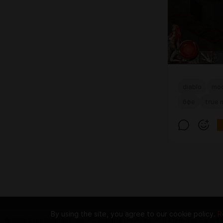
diablo
mo
бфе
true
By using the site, you agree to our cookie policy.
R
© 2026 Zaya Solutions Limited. All rights reserved. All trademarks are the