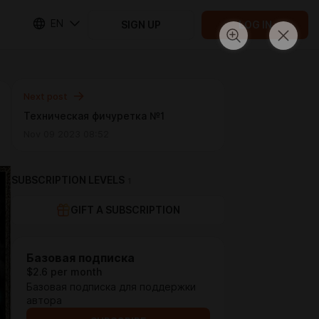
EN
SIGN UP
LOG IN
Next post
Техническая фичуретка №1
Nov 09 2023 08:52
SUBSCRIPTION LEVELS
1
GIFT A SUBSCRIPTION
Базовая подписка
$2.6 per month
Базовая подписка для поддержки
автора