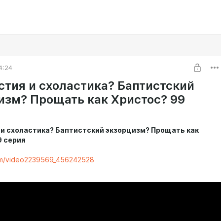
4:24
стия и схоластика? Баптистский
изм? Прощать как Христос? 99
 и схоластика? Баптистский экзорцизм? Прощать как
9 серия
com/video2239569_456242528