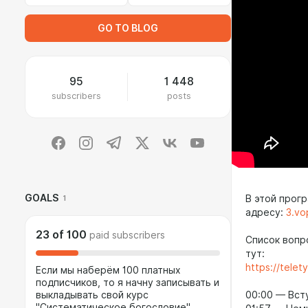
GO TO BLOG
95
1 448
subscribers
posts
GOALS
В этой прог
1
адресу:
3.vo
23
of
100
paid subscribers
Список вопр
тут:
https://tele
Если мы наберём 100 платных
подписчиков, то я начну записывать и
00:00 — Вст
выкладывать свой курс
"Систематическое богословие".