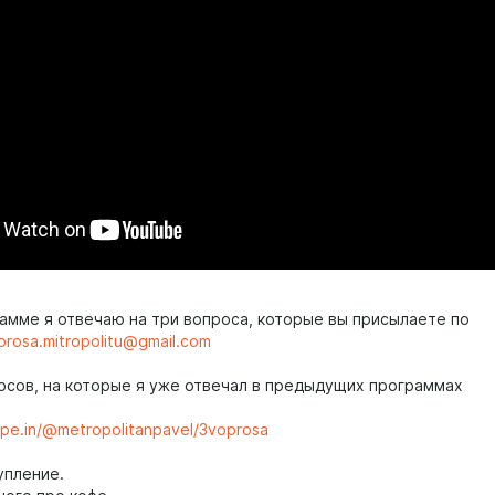
рамме я отвечаю на три вопроса, которые вы присылаете по
prosa.mitropolitu@gmail.com
осов, на которые я уже отвечал в предыдущих программах
type.in/@metropolitanpavel/3voprosa
упление.