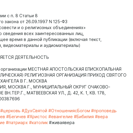
ии с п. 8 Статьи 8
о закона от 26.09.1997 N 125-ФЗ
совести и о религиозных объединениях»
о сведения всех заинтересованных лиц,
ящее время в данной публикации (включая текст,
, видеоматериалы и аудиоматериалы)
ЯЕТСЯ ДЕЯТЕЛЬНОСТЬ
й организации МЕСТНАЯ АПОСТОЛЬСКАЯ ЕПИСКОПАЛЬНАЯ
ЛИЧЕСКАЯ) РЕЛИГИОЗНАЯ ОРГАНИЗАЦИЯ ПРИХОД СВЯТОГО
ХАНГЕЛА В Г. МОСКВА
ССИЯ, МОСКВА Г., МУНИЦИПАЛЬНЫЙ ОКРУГ ОЧАКОВО-
ВН.ТЕР.Г., МАТВЕЕВСКАЯ УЛ., Д. 42, К. 1, КВ. 178,
700387696
#церковь
#ДухСвятой
#ОтношениясБогом
#проповедь
чев
#Бегичев
#Христос
#евангелие
#Бибилия
#вера
ие
#патриарх
#католик
#живаявера