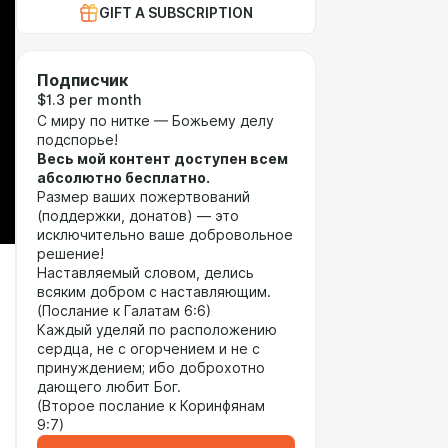
GIFT A SUBSCRIPTION
Подписчик
$1.3 per month
С миру по нитке — Божьему делу
подспорье!
Весь мой контент доступен всем
абсолютно бесплатно.
Размер ваших пожертвований
(поддержки, донатов) — это
исключительно ваше добровольное
решение!
Наставляемый словом, делись
всяким добром с наставляющим.
(Послание к Галатам 6:6)
Каждый уделяй по расположению
сердца, не с огорчением и не с
принуждением; ибо доброхотно
дающего любит Бог.
(Второе послание к Коринфянам
9:7)