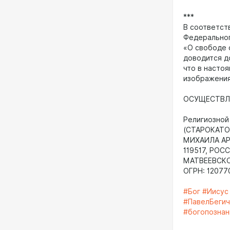
***
В соответств
Федеральног
«О свободе 
доводится д
что в насто
изображения
ОСУЩЕСТВЛ
Религиозно
(СТАРОКАТО
МИХАИЛА АР
119517, РО
МАТВЕЕВСКОЕ 
ОГРН: 1207
#Бог
#Иисус
#ПавелБеги
#богопознан