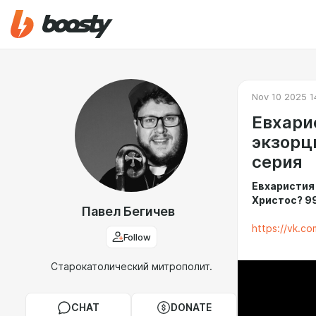
Nov 10 2025 1
Евхари
экзорц
серия
Евхаристия
Христос? 9
Павел Бегичев
https://vk.
Follow
Старокатолический митрополит.
CHAT
DONATE