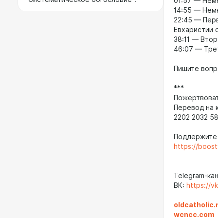
01:57 — Нем
14:55 — Нем
22:45 — Пер
Евхаристии 
38:11 — Втор
46:07 — Тре
Пишите вопр
***
Пожертвоват
Перевод на 
2202 2032 58
Поддержите 
https://boos
Telegram-ка
ВК:
https://
oldcatholic.
wcncc.com