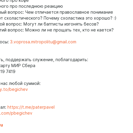
ного про кофе
ного про последнюю реакцию
вый вопрос: Чем отличается православное понимание
от схоластического? Почему схоластика это хорошо? :)
ой вопрос: Могут ли баптисты изгонять бесов?
тий вопрос: Можно ли не прощать тех, кто не кается?
осы:
3.voprosa.mitropolitu@gmail.com
ь, поддержать служение, поблагодарить:
карту МИР Сбера
19 7419
нас любой суммой:
ty.to/begichev
нал:
https://t.me/paterpavel
vk.com/pbegichev
ru