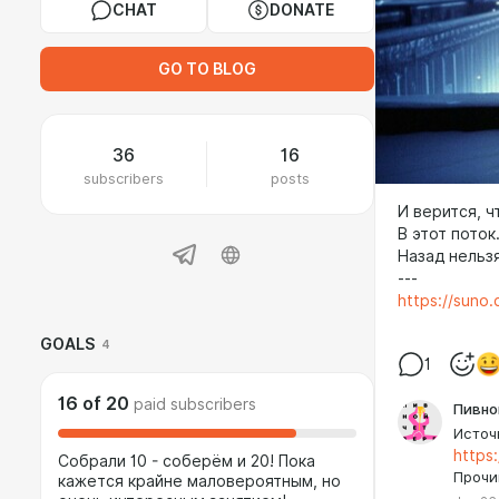
CHAT
DONATE
GO TO BLOG
36
16
subscribers
posts
И верится, ч
В этот поток
Назад нельзя
---
https://sun
GOALS
4
1
16
of
20
paid subscribers
Пивно
Источ
https
Собрали 10 - соберём и 20! Пока
Прочи
кажется крайне маловероятным, но