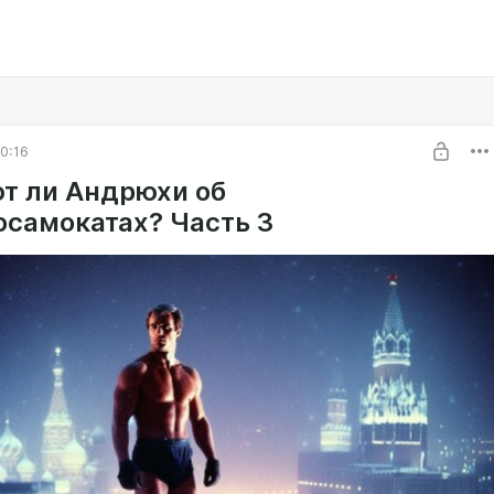
0:16
т ли Андрюхи об
осамокатах? Часть 3