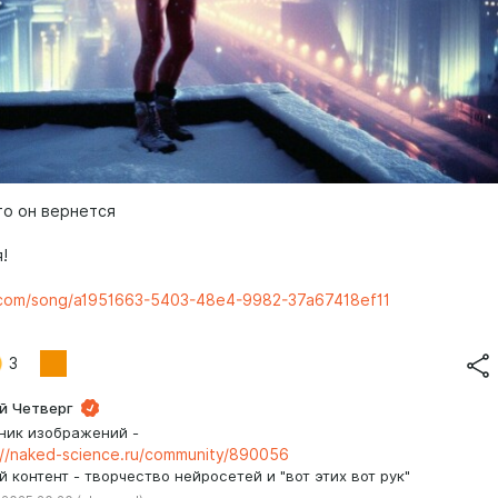
то он вернется
.
!
o.com/song/a1951663-5403-48e4-9982-37a67418ef11
3
й Четверг
ник изображений -
://naked-science.ru/community/890056
й контент - творчество нейросетей и "вот этих вот рук"