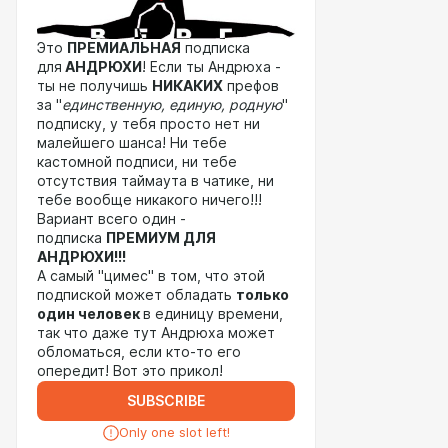
Это
ПРЕМИАЛЬНАЯ
подписка
для
АНДРЮХИ
! Если ты Андрюха -
ты не получишь
НИКАКИХ
префов
за "
единственную, единую, родную
"
подписку, у тебя просто нет ни
малейшего шанса! Ни тебе
кастомной подписи, ни тебе
отсутствия таймаута в чатике, ни
тебе вообще никакого ничего!!!
Вариант всего один -
подписка
ПРЕМИУМ ДЛЯ
АНДРЮХИ!!!
А самый "цимес" в том, что этой
подпиской может обладать
только
один человек
в единицу времени,
так что даже тут Андрюха может
обломаться, если кто-то его
опередит! Вот это прикол!
SUBSCRIBE
Only one slot left!