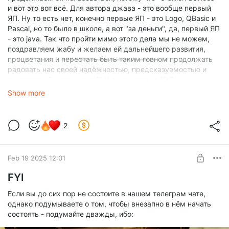
и вот это вот всё. Для автора джава - это вообще первый
ЯП. Ну то есть нет, конечно первые ЯП - это Logo, QBasic и
Pascal, но то было в школе, а вот "за деньги", да, первый ЯП
- это java. Так что пройти мимо этого дела мы не можем,
поздравляем жабу и желаем ей дальнейшего развития,
процветания и п̶е̶р̶е̶с̶т̶а̶т̶ь̶ ̶б̶ы̶т̶ь̶ ̶т̶а̶к̶и̶м̶ ̶г̶о̶в̶н̶о̶м̶ продолжать
радовать нас своей надёжностью, предсказуемостью и
развесистой экосистемой! Читаем пост на Хабре и
радуемся за именинницу!
Show more
---
https://habr.com/ru/articles/912042/
2
Feb 19 2025 12:01
FYI
Если вы до сих пор не состоите в нашем телеграм чате,
однако подумываете о том, чтобы внезапно в нём начать
состоять - подумайте дважды, ибо: