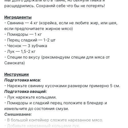
поднятые сервисы, которые очень помогают жить (которые
расщедрились. Сохраняй себе что бы не потерять!
в свете последних событий нельзя называть вслух).
И, опять же, работает у нас всё прекрасно. И достаточно
Ингредиенты
давно. Но вот оно! Появилась потребность поюзать один
- Свинина — 4 кг (корейка, если не любите жир, или шея,
полезный забугорный сервис в одном из наших
если предпочитаете жирное мясо)
инструментов. И знаете что?
А МЫ НЕ МОЖЕМ!
А знаете
- Помидоры — 1 кг
почему мы не можем? А потому что мы, оказывается, не
- Перец сладкий — 1-2 шт
такие уж и Нидерланды. Если бахнуть каким-то полезным
- Чеснок — 3 зубчика
инструментом, типа whois, то мы увидим, что
country: NL,
- Лук — 1,5-2 кг
но вот
organisation address: RUSSIAN FEDERATION
.
И
- Специи по вкусу (рекомендуем специи для мяса от
какому-то условному OpenAI или GitHub этого достаточно
Самоката)
для того, чтобы не пускать нас в свой "райский сад". После
этого, скорее всего, немедленно захочется попробовать в
Инструкции
рамках этого же хостера переехать в Польшу, но и Польша
Подготовка мяса:
не Польша :) При этом никакой RU информации whois уже
- Нарежьте свинину кусочками размером примерно 5 см.
не выдаёт, даже
address: Jana Kochanowskiego.
Но всё
Подготовка овощей:
равно по какой-то причине и̶д̶и̶т̶е̶ ̶в̶ ̶ж̶о̶п̶у̶ вам сюда нельзя.
- Лук нарежьте кольцами.
- Помидоры и сладкий перец положите в блендер и
измельчите до состояния смузи.
Смешивание:
- В большой контейнер сложите нарезанное мясо.
- Добавьте нарезанный кольцами лук.