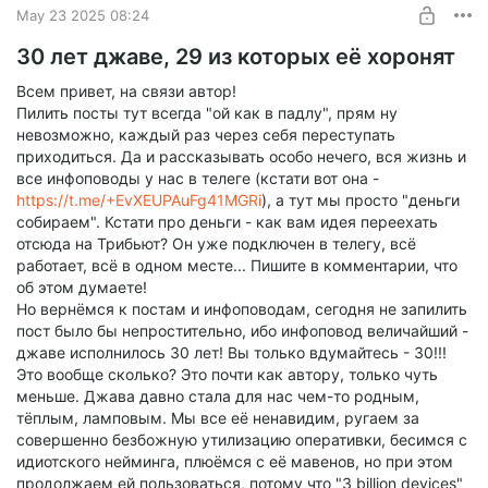
May 23 2025 08:24
30 лет джаве, 29 из которых её хоронят
Всем привет, на связи автор!
Пилить посты тут всегда "ой как в падлу", прям ну
невозможно, каждый раз через себя переступать
приходиться. Да и рассказывать особо нечего, вся жизнь и
все инфоповоды у нас в телеге (кстати вот она -
https://t.me/+EvXEUPAuFg41MGRi
), а тут мы просто "деньги
собираем". Кстати про деньги - как вам идея переехать
отсюда на Трибьют? Он уже подключен в телегу, всё
работает, всё в одном месте... Пишите в комментарии, что
об этом думаете!
Но вернёмся к постам и инфоповодам, сегодня не запилить
пост было бы непростительно, ибо инфоповод величайший -
джаве исполнилось 30 лет! Вы только вдумайтесь - 30!!!
Это вообще сколько? Это почти как автору, только чуть
меньше. Джава давно стала для нас чем-то родным,
тёплым, ламповым. Мы все её ненавидим, ругаем за
совершенно безбожную утилизацию оперативки, бесимся с
идиотского нейминга, плюёмся с её мавенов, но при этом
продолжаем ей пользоваться, потому что "3 billion devices"