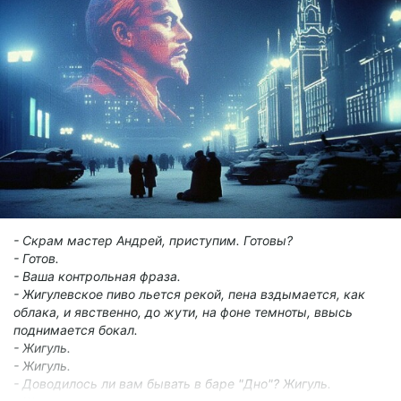
aesthetic of a Blade Runner-inspired world creates a surreal
juxtaposition, where the pressures of Agile methodologies meet
the existential questions of artificial intelligence.
- Скрам мастер Андрей, приступим. Готовы?
- Готов.
- Ваша контрольная фраза.
- Жигулевское пиво льется рекой, пена вздымается, как
облака, и явственно, до жути, на фоне темноты, ввысь
поднимается бокал.
- Жигуль.
- Жигуль.
- Доводилось ли вам бывать в баре "Дно"? Жигуль.