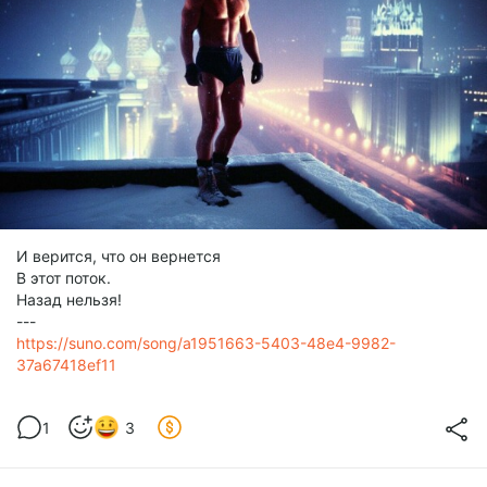
И верится, что он вернется
В этот поток.
Назад нельзя!
---
https://suno.com/song/a1951663-5403-48e4-9982-
37a67418ef11
1
3