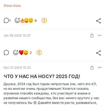
- Жигуль.
- Вы пробовали Жигу в "Ветерке"? Жигуль.
Show more
- Жигуль.
- Когда вы не на Пивном Четверге, вы пьете? Жигуль.
- Жигуль.
1
6
- Венское.
- Венское.
- Что вы чувствуете, когда надеваете футболку ПЧ?
Jan 08 2025 10:37
Венское.
Мышь, которая встанет на одно
2
колесико ради твоей руки
Level required:
Ты не знаешь, что такое настоящая мышь, пока не
ПРЕМИУМ ДЛЯ АНДРЮХИ
попробовал MX Master 3S. Эргономика, стиль и магия в
Dec 31 2024 15:33
каждом клике – твоя рука скажет Да!❤️🎯
SUBSCRIBE
ЧТО У НАС НА НОСУ? 2025 ГОД!
Only one slot left!
Друзья, 2024 год был годом непростым (хм, чего это я?),
но во многом очень продуктивным! Хочется сказать
огромное спасибо каждому, кто участвует в жизни и
развитии нашего сообщества, без вас ничего крутого у нас
не получилось бы 😍 Давайте вместе расти, развиваться,