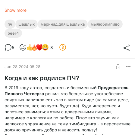
- Залейте все овощным смузи из помидоров и перца.
Приправление:
Show more
- Измельчите чеснок и добавьте его в контейнер.
- Добавьте специи по вкусу.
пч
шашлык
маринад для шашлыка
мылюбимпиво
Перемешивание:
beer4
5
8
Jun 28 2024 05:28
Когда и как родился ПЧ?
В 2019 году автор, создатель и бессменный
Председатель
Пивного Четверга
решил, что бесцельное употребление
спиртных напитков есть зло в чистом виде (на самом деле,
разумеется, нет, но пусть будет да). Куда интереснее и
полезнее заниматься этим с доверенными лицами,
например с коллегами по работе. Плюс это звучит, как
неплохое упражнение на тему тимбилдинга - в перспективе
должно причинять добро и наносить пользу!