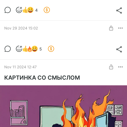
4
Nov 29 2024 15:02
ПИВО - КРАФТ - МОСКВА
5
А вот поддержал бы комьюнити - знал бы что, знал бы где и
Level required:
знал бы когда! Но это, конечно же, не точно...
ПРЕМИУМ (единственная, единая, родная)
Nov 11 2024 12:47
SUBSCRIBE
КАРТИНКА СО СМЫСЛОМ