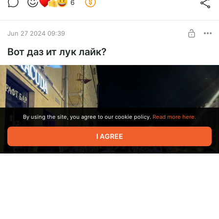
не могли (никто не смог бы) - было принято волевое
6
решение! Небольшое корейское
кафе K-TOWN
на
пересечении улиц Мичурина и Московского шоссе стало
нам практически родным.
Jun 27 2024 09:39
Вот даз ит лук лайк?
By using the site, you agree to our cookie policy.
Read more here.
I AGREE