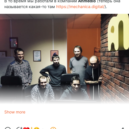
В то время мы работали в компании
Anmedio
(теперь она
называется какая-то там
https://mechanica.digital/
).
Show more
Ну а посколько ничего лучше, чем ходить в соседнее
здание после работы на кружечку пивка мы и придумать