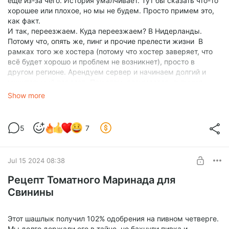
ещё из-за чего. История умалчивает. Тут бы сказать что-то
хорошее или плохое, но мы не будем. Просто примем это,
как факт.
И так, переезжаем. Куда переезжаем? В Нидерланды.
Потому что, опять же, пинг и прочие прелести жизни В
рамках того же хостера (потому что хостер заверяет, что
всё будет хорошо и проблем не возникнет), просто в
другом регионе. Арендуем сервер и начинаем долгий и
мучительный переезд. При этом, разумеется, львиную
долю инфры приходится переносить руками, потому что
Show more
хостер в автоматизацию не смог (автор, к слову, в
автоматизацию смог, но всё автоматизировать не
представляется возможным, поэтому что-то пришлось
5
7
переносить прямо "руками руками").
Кто хоть раз с сервера на сервер переезжал, тот в цирке
не смеётся, особенно когда на сервере нечто большее, чем
Jul 15 2024 08:38
просто ваш "сайт-визитка". Местами это откровенные
страдания, с которыми никто вокруг помочь не может. Ну и
Рецепт Томатного Маринада для
плюс в процессе переезда приходит осознание всего
Свинины
несовершенства собственной инфры и мы
начинаем всенепременнейше е` модифицировать (
никогда
так не делайте!
).
Этот шашлык получил 102% одобрения на пивном четверге.
Переехали, работает. Всё работает, даже хвалёные руками
Мы долго держали его в тайне, но бахнули пивка и