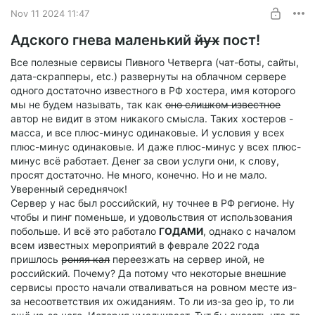
Nov 11 2024 11:47
Адского гнева маленький й̶у̶х̶ пост!
Все полезные сервисы Пивного Четверга (чат-боты, сайты,
дата-скрапперы, etc.) развернуты на облачном сервере
одного достаточно известного в РФ хостера, имя которого
мы не будем называть, так как о̶н̶о̶ ̶с̶л̶и̶ш̶к̶о̶м̶ ̶и̶з̶в̶е̶с̶т̶н̶о̶е̶
автор не видит в этом никакого смысла. Таких хостеров -
масса, и все плюс-минус одинаковые. И условия у всех
плюс-минус одинаковые. И даже плюс-минус у всех плюс-
минус всё работает. Денег за свои услуги они, к слову,
просят достаточно. Не много, конечно. Но и не мало.
Уверенный середнячок!
Сервер у нас был российский, ну точнее в РФ регионе. Ну
чтобы и пинг поменьше, и удовольствия от использования
побольше. И всё это работало
ГОДАМИ
, однако с началом
всем известных мероприятий в феврале 2022 года
пришлось р̶о̶н̶я̶я̶ ̶к̶а̶л̶ переезжать на сервер иной, не
российский. Почему? Да потому что некоторые внешние
сервисы просто начали отваливаться на ровном месте из-
за несоответствия их ожиданиям. То ли из-за geo ip, то ли