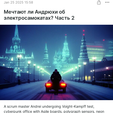
Jan 25 2025 15:58
Мечтают ли Андрюхи об
электросамокатах? Часть 2
A scrum master Andrei undergoing Voight-Kampff test,
cyberpunk office with Agile boards, polygraph sensors, neon