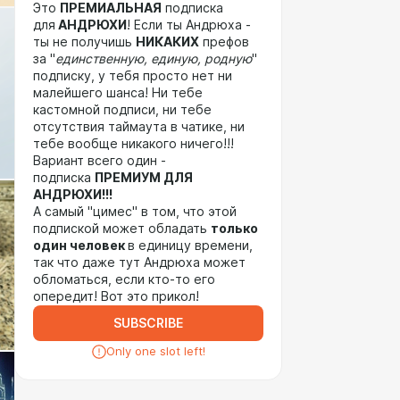
Это
ПРЕМИАЛЬНАЯ
подписка
для
АНДРЮХИ
! Если ты Андрюха -
ты не получишь
НИКАКИХ
префов
за "
единственную, единую, родную
"
подписку, у тебя просто нет ни
малейшего шанса! Ни тебе
кастомной подписи, ни тебе
отсутствия таймаута в чатике, ни
тебе вообще никакого ничего!!!
Вариант всего один -
подписка
ПРЕМИУМ ДЛЯ
АНДРЮХИ!!!
А самый "цимес" в том, что этой
подпиской может обладать
только
один человек
в единицу времени,
так что даже тут Андрюха может
обломаться, если кто-то его
опередит! Вот это прикол!
SUBSCRIBE
Only one slot left!