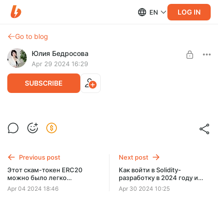
LOG IN
EN
Go to blog
Юлия Бедросова
Apr 29 2024 16:29
SUBSCRIBE
Merkle Tree - практическое применение
в Dapp (+ код)
Level required:
Программист
Previous post
Next post
UNLOCK POST
Этот скам-токен ERC20
Как войти в Solidity-
можно было легко
разработку в 2024 году и
распознать!
надо ли?
Apr 04 2024 18:46
Apr 30 2024 10:25