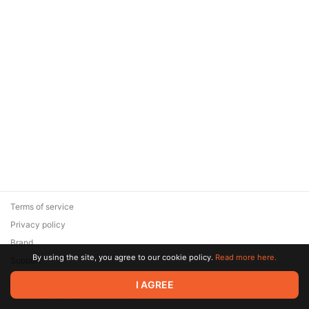
Terms of service
Privacy policy
Brand
By using the site, you agree to our cookie policy.
Read more here.
Support
© 2026 Zaya Solutions Limited. All rights reserved. All trademarks
I AGREE
are the property of their respective owners.