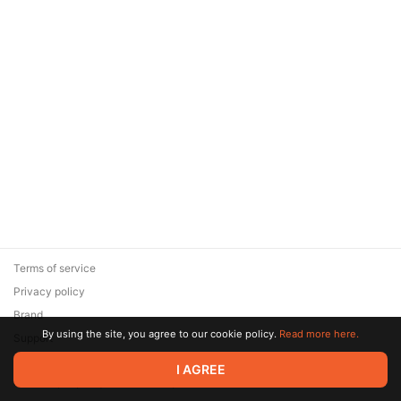
Terms of service
Privacy policy
Brand
By using the site, you agree to our cookie policy.
Read more here.
Support
© 2026 Zaya Solutions Limited. All rights reserved. All trademarks
I AGREE
are the property of their respective owners.