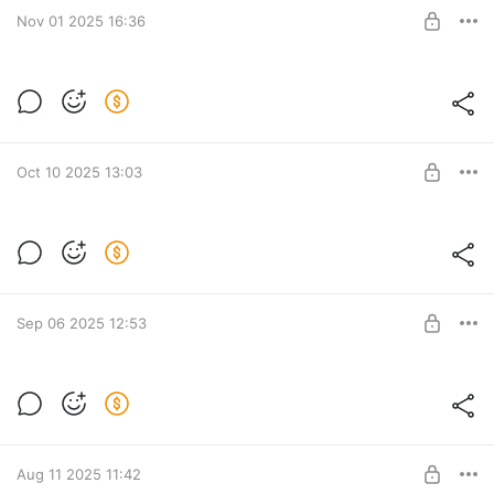
Nov 01 2025 16:36
SUBSCRIBE
Новое видео. Раньше на 1 день!
Level required:
Базовый Бородач
SUBSCRIBE
Oct 10 2025 13:03
Рейтинг каналов за Сентябрь
Level required:
Базовый Бородач
Sep 06 2025 12:53
SUBSCRIBE
Рейтинг Ютуб каналов за Август
Level required:
Базовый Бородач
Aug 11 2025 11:42
SUBSCRIBE