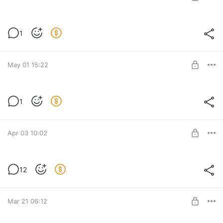
SUBSCRIBE
Рейтинг Каналов за Май
1
Level required:
Базовый Бородач
May 01 15:22
SUBSCRIBE
Рейтинг каналов по итогам Апреля
1
Level required:
Базовый Бородач
Apr 03 10:02
SUBSCRIBE
Рейтинг каналов по итогам Марта
12
Level required:
Базовый Бородач
Mar 21 06:12
SUBSCRIBE