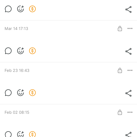
Рейтинг каналов по итогам Февраля
Level required:
Базовый Бородач
Mar 14 17:13
SUBSCRIBE
Ранний доступ к черновому видео с
рейтингом дисциплин
Level required:
Базовый Бородач
Feb 23 16:43
SUBSCRIBE
Ранние итоги Рейтинг Дисцплин 2025
Ранний подсчёт топ-50 дисциплин 2025 года
Level required:
Базовый Бородач
Feb 02 08:15
SUBSCRIBE
Рейтинг каналов за Январь 2026