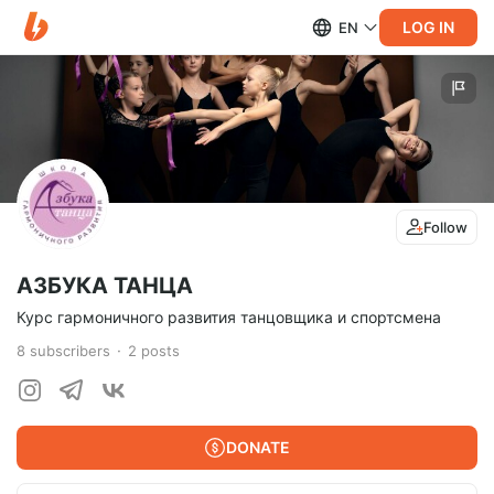
LOG IN
EN
Follow
АЗБУКА ТАНЦА
Курс гармоничного развития танцовщика и спортсмена
8
subscribers
2
posts
DONATE