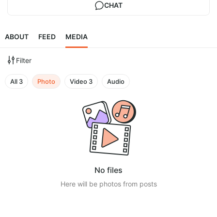
CHAT
ABOUT
FEED
MEDIA
Filter
All
3
Photo
Video
3
Audio
No files
Here will be photos from posts