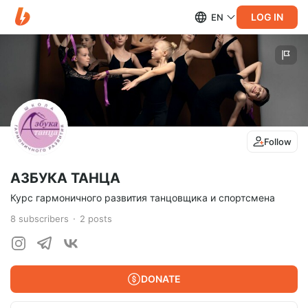
LOG IN
EN
Follow
АЗБУКА ТАНЦА
Курс гармоничного развития танцовщика и спортсмена
8
subscribers
2
posts
DONATE