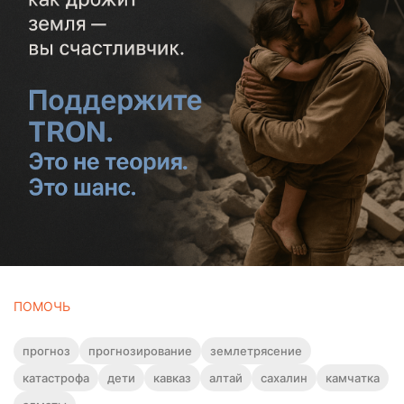
ПОМОЧЬ
прогноз
прогнозирование
землетрясение
катастрофа
дети
кавказ
алтай
сахалин
камчатка