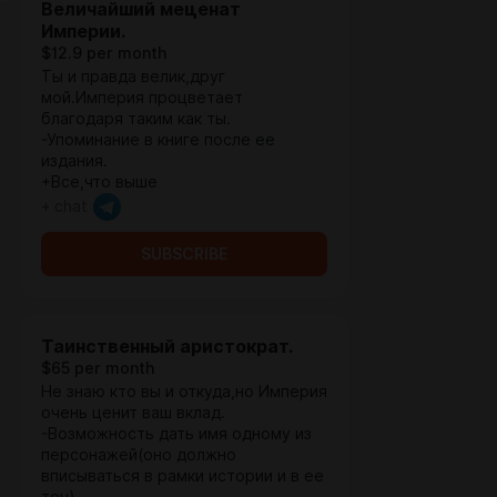
Величайший меценат
Империи.
$12.9 per month
Ты и правда велик,друг
мой.Империя процветает
благодаря таким как ты.
-Упоминание в книге после ее
издания.
+Все,что выше
+ chat
SUBSCRIBE
Таинственный аристократ.
$65 per month
Не знаю кто вы и откуда,но Империя
очень ценит ваш вклад.
-Возможность дать имя одному из
персонажей(оно должно
вписываться в рамки истории и в ее