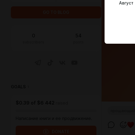
Август
GO TO BLOG
0
54
subscribers
posts
GOALS
1
$0.39
of
$6 442
raised
прощающий
Написание книги и ее продвижение.
DONATE