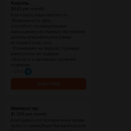
Король.
$645 per month
Благодарю,ваша светлость.
-Возможность дать
способности,придуманные
вами,одному из главных героев(они
должны вписываться в рамки
истории и в ее тон)
-Упоминание на первой странице
книги,после ее издания
+Все из 3-х начальных уровней
подписки.
+ chat
SUBSCRIBE
Император.
$1 289 per month
Благодарю,что почтили меня своим
присутствием,Ваше Императорское