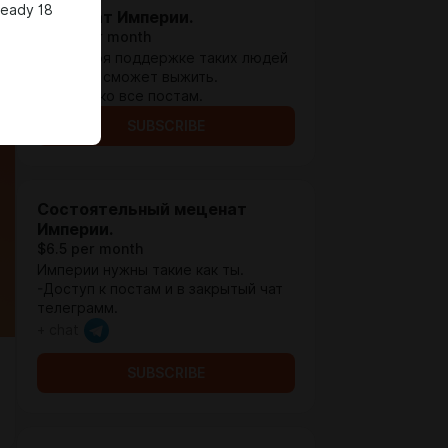
ready 18
Меценат Империи.
$1.94 per month
Благодаря поддержке таких людей
Империя сможет выжить.
-Доступ ко все постам.
SUBSCRIBE
Состоятельный меценат
Империи.
$6.5 per month
Империи нужны такие как ты.
-Доступ к постам и в закрытый чат
телеграмм.
+ chat
SUBSCRIBE