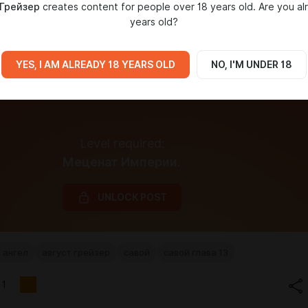
 Грейзер
creates content for people over 18 years old. Are you al
years old?
YES, I AM ALREADY 18 YEARS OLD
NO, I'M UNDER 18
Level required:
Меценат Империи.
UNLOCK POST
 ангел
август грейзер
савой
савой глава 13
1