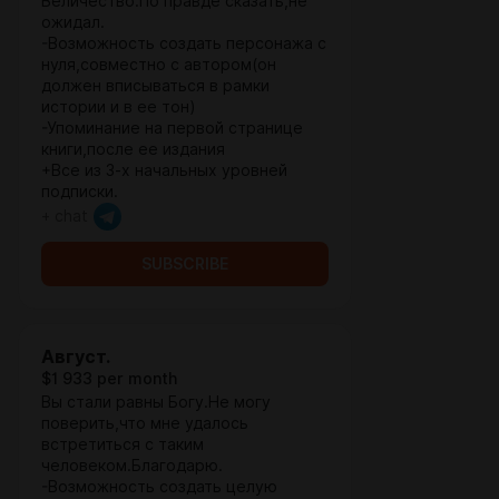
Величество.По правде сказать,не
ожидал.
-Возможность создать персонажа с
нуля,совместно с автором(он
должен вписываться в рамки
истории и в ее тон)
-Упоминание на первой странице
книги,после ее издания
+Все из 3-х начальных уровней
подписки.
+ chat
SUBSCRIBE
Август.
$1 933 per month
Вы стали равны Богу.Не могу
поверить,что мне удалось
встретиться с таким
человеком.Благодарю.
-Возможность создать целую