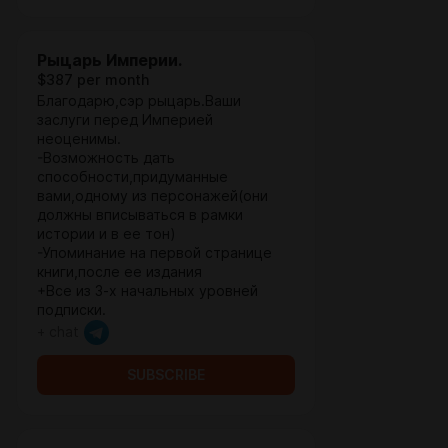
Рыцарь Империи.
$387 per month
Благодарю,сэр рыцарь.Ваши
заслуги перед Империей
неоценимы.
-Возможность дать
способности,придуманные
вами,одному из персонажей(они
должны вписываться в рамки
истории и в ее тон)
-Упоминание на первой странице
книги,после ее издания
+Все из 3-х начальных уровней
подписки.
+ chat
SUBSCRIBE