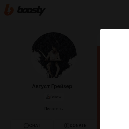
Aug 29 2024 2
Савой
Август Грейзер
Follow
Писатель
CHAT
DONATE