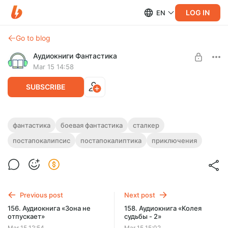
LOG IN
EN
Go to blog
Аудиокниги Фантастика
Mar 15 14:58
SUBSCRIBE
157. Аудиокнига «Колея судьбы - 1»
фантастика
боевая фантастика
сталкер
постапокалипсис
постапокалиптика
приключения
Level required:
Полная версия.
Подписка на каталог
Продолжительность: 10 ч. 18 мин.
Слушайте эту и другие лучшие аудиокниги жанра
SUBSCRIBE
Фантастика целиком, без рекламы и ограничений!
Previous post
Next post
156. Аудиокнига «Зона не
158. Аудиокнига «Колея
отпускает»
судьбы - 2»
Mar 15 12:54
Mar 15 15:02