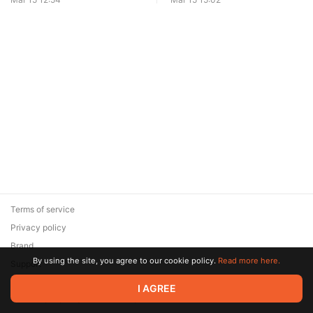
Terms of service
Privacy policy
Brand
By using the site, you agree to our cookie policy.
Read more here.
Support
© 2026 Zaya Solutions Limited. All rights reserved. All trademarks
I AGREE
are the property of their respective owners.