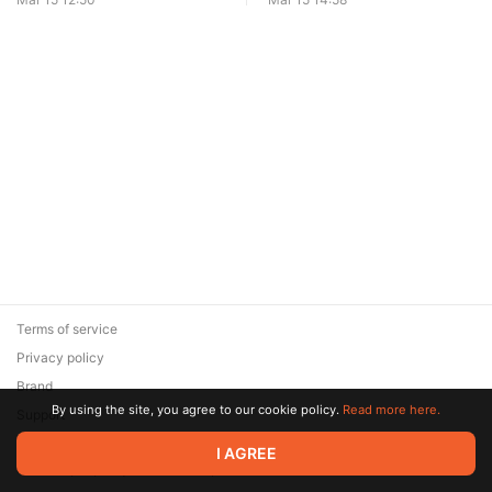
Terms of service
Privacy policy
Brand
By using the site, you agree to our cookie policy.
Read more here.
Support
© 2026 Zaya Solutions Limited. All rights reserved. All trademarks
I AGREE
are the property of their respective owners.