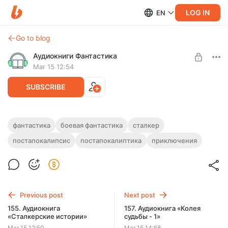
LOG IN
EN
Go to blog
Аудиокниги Фантастика
Mar 15 12:54
SUBSCRIBE
156. Аудиокнига «Зона не отпускает»
фантастика
боевая фантастика
сталкер
постапокалипсис
постапокалиптика
приключения
Level required:
Полная версия.
Подписка на каталог
Продолжительность: 0 ч. 49 мин.
Слушайте эту и другие лучшие аудиокниги жанра
SUBSCRIBE
Фантастика целиком, без рекламы и ограничений!
Previous post
Next post
155. Аудиокнига
157. Аудиокнига «Колея
«Сталкерские истории»
судьбы - 1»
Mar 15 12:50
Mar 15 14:58