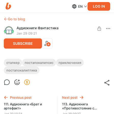
LOG IN
EN
Go to blog
Аудиокниги Фантастика
Jan 29 09:21
SUBSCRIBE
112. Аудиокнига «Зов аномалии»
сталкер
постапокалипсис
приключения
постапокалиптика
Level required:
Полная версия.
Подписка на каталог
Продолжительность: 2 ч. 35 мин.
Слушайте эту и другие лучшие аудиокниги жанра
SUBSCRIBE
Фантастика целиком, без рекламы и ограничений!
Previous post
Next post
111. Аудиокнига «Брат и
113. Аудиокнига
артефакт»
«Противостояние с
мутантами»
Jan 22 13:24
Jan 29 09:27