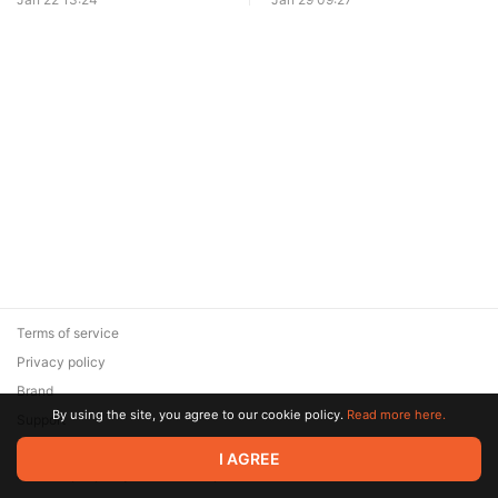
Terms of service
Privacy policy
Brand
By using the site, you agree to our cookie policy.
Read more here.
Support
© 2026 Zaya Solutions Limited. All rights reserved. All trademarks
I AGREE
are the property of their respective owners.