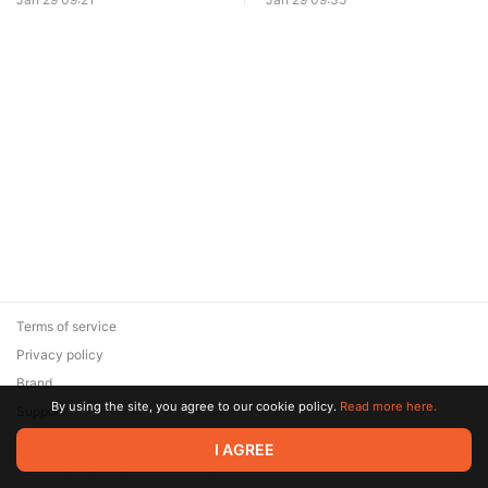
Terms of service
Privacy policy
Brand
By using the site, you agree to our cookie policy.
Read more here.
Support
© 2026 Zaya Solutions Limited. All rights reserved. All trademarks
I AGREE
are the property of their respective owners.