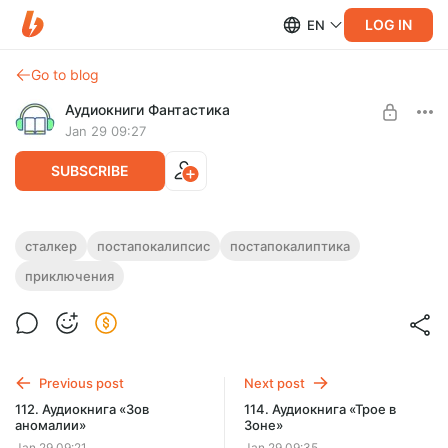
LOG IN
EN
Go to blog
Аудиокниги Фантастика
Jan 29 09:27
SUBSCRIBE
113. Аудиокнига «Противостояние с
сталкер
постапокалипсис
постапокалиптика
мутантами»
приключения
Level required:
Подписка на каталог
Полная версия.
Продолжительность: 5 ч. 30 мин.
SUBSCRIBE
Слушайте эту и другие лучшие аудиокниги жанра
Фантастика целиком, без рекламы и ограничений!
Previous post
Next post
112. Аудиокнига «Зов
114. Аудиокнига «Трое в
аномалии»
Зоне»
Jan 29 09:21
Jan 29 09:35