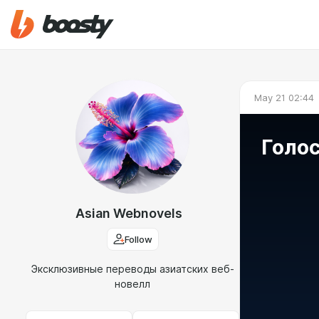
May 21 02:44
Голо
Asian Webnovels
Follow
Эксклюзивные переводы азиатских веб-
новелл