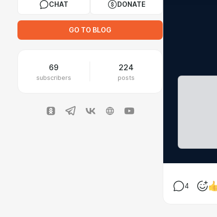
CHAT
DONATE
GO TO BLOG
69
224
subscribers
posts
4