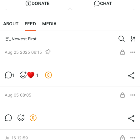
DONATE
CHAT
ABOUT
FEED
MEDIA
Newest First
Aug 25 2025 06:15
Реклама
1
1
Level required:
Лунный экран
SUBSCRIBE
Aug 05 08:05
Новая новелла 2. Главы 101-110
Level required:
Чернильный след
SUBSCRIBE
Jul 16 12:59