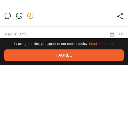
Новая новелла. Часть 2
Level required:
Чернильный след
SUBSCRIBE
May 28 07:58
By using the site, you agree to our cookie policy.
Read more here.
Новая новелла. Часть 1
2
I AGREE
Level required:
Чернильный след
SUBSCRIBE
May 21 02:44
Голосование
4
1
Level required:
Голос мастера
May 18 18:38
SUBSCRIBE
Опрос