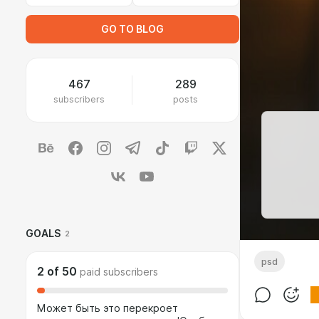
GO TO BLOG
467
289
subscribers
posts
GOALS
2
psd
2
of
50
paid subscribers
Может быть это перекроет