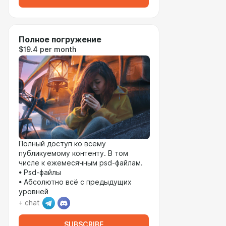
Полное погружение
$19.4 per month
Полный доступ ко всему
публикуемому контенту. В том
числе к ежемесячным psd-файлам.
• Psd-файлы
• Абсолютно всё с предыдущих
уровней
+ chat
SUBSCRIBE