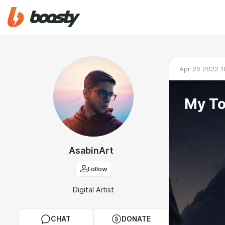
Apr 20 2022 1
My To
AsabinArt
Follow
Digital Artist
CHAT
DONATE