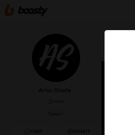
May 30 2024 
Как ва
Artur Shade
Follow
Привет!
CHAT
DONATE