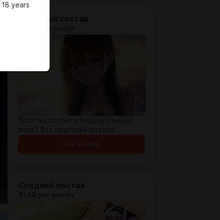
 18 years
Младший состав
$0.92 per month
Хотите смотреть видосы раньше
всех? Это подписка для вас
SUBSCRIBE
Средний состав
$1.58 per month