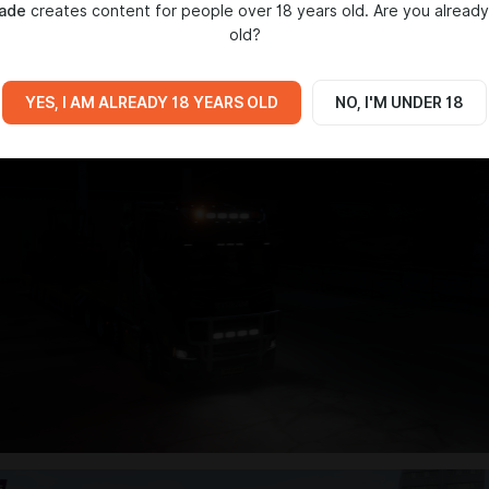
hade
creates content for people over 18 years old. Are you already
old?
YES, I AM ALREADY 18 YEARS OLD
NO, I'M UNDER 18