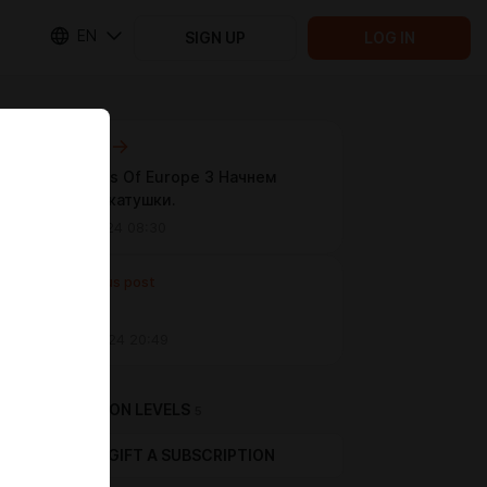
EN
SIGN UP
LOG IN
Next post
🚚Truckers Of Europe 3 Начнем
новые покатушки.
May 31 2024 08:30
Previous post
Untitled
May 09 2024 20:49
SUBSCRIPTION LEVELS
5
GIFT A SUBSCRIPTION