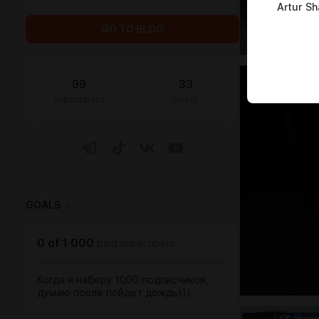
Artur S
GO TO BLOG
99
33
subscribers
posts
GOALS
2
0
of
1 000
paid subscribers
Когда я наберу 1000 подписчиков,
думаю после пойдет дождь)))