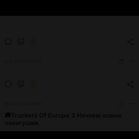
Aug 29 2024 07:00
Как стать миллионером в Motor
Depot???
Level required:
Как стать миллионером в Motor Depot???
Младший состав
May 31 2024 08:30
SUBSCRIBE
🚚Truckers Of Europe 3 Начнем новые
покатушки.