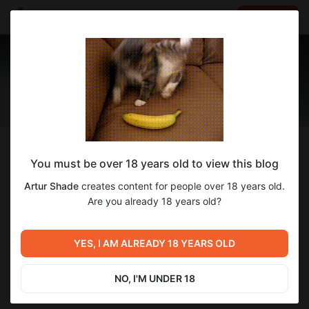
LOG IN
EN
Follow
You must be over 18 years old to view this blog
Artur Shade
Artur Shade
creates content for people over 18 years old.
Привет!
Are you already 18 years old?
99
subscribers
33
posts
YES, I AM ALREADY 18 YEARS OLD
NO, I'M UNDER 18
SUBSCRIBE