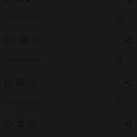
Feb 07 2024 16:02
Ждем выхода новых (покемонов)
3
Level required:
Младший состав
Feb 07 2024 15:54
SUBSCRIBE
Пробуем выбить легу в One Punch Man
World.
Level required:
Младший состав
Feb 02 2024 14:54
SUBSCRIBE
Новый фарминг симулятор, выживание
в Lightyear Frontier
Level required: