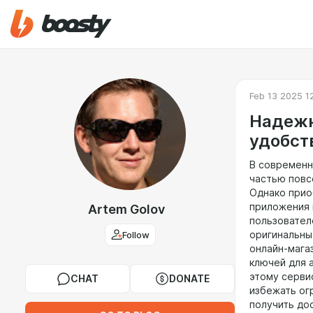
Feb 13 2025 1
Надежн
удобст
В современн
частью повс
Однако прио
приложения 
Artem Golov
пользовател
Follow
оригинальны
онлайн-мага
ключей для 
этому серви
CHAT
DONATE
избежать ог
получить до