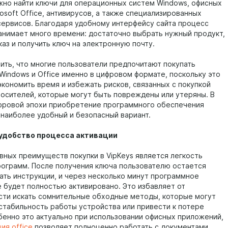
жно найти ключи для операционных систем Windows, офисных
osoft Office, антивирусов, а также специализированных
сервисов. Благодаря удобному интерфейсу сайта процесс
занимает много времени: достаточно выбрать нужный продукт,
каз и получить ключ на электронную почту.
ить, что многие пользователи предпочитают покупать
 Windows и Office именно в цифровом формате, поскольку это
экономить время и избежать рисков, связанных с покупкой
носителей, которые могут быть повреждены или утеряны. В
фровой эпохи приобретение программного обеспечения
о наиболее удобный и безопасный вариант.
 удобство процесса активации
авных преимуществ покупки в VipKeys является легкость
рограмм. После получения ключа пользователю остается
ать инструкции, и через несколько минут программное
 будет полностью активировано. Это избавляет от
ти искать сомнительные обходные методы, которые могут
 стабильность работы устройства или привести к потере
бенно это актуально при использовании офисных приложений,
ия office
позволяет полноценно работать с документами,