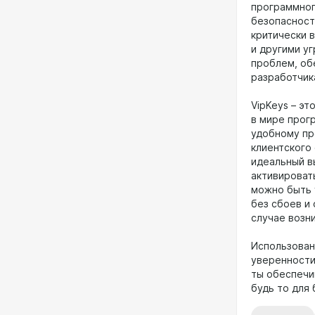
программног
безопасност
критически 
и другими у
проблем, об
разработчик
VipKeys – э
в мире прог
удобному пр
клиентского
идеальный в
активироват
можно быть 
без сбоев и
случае возн
Использовани
уверенности
ты обеспечи
будь то для 