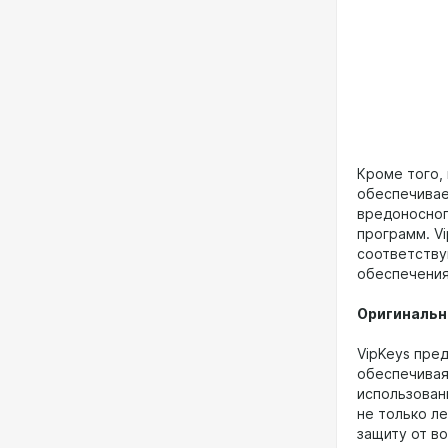
Кроме того,
обеспечивае
вредоносног
программ. V
соответству
обеспечения
Оригинальн
VipKeys пре
обеспечивая
использован
не только л
защиту от во