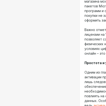
магазина мо
пакетов Micr
программ и 
покупки не 
оформить за
Важно отмет
лицензии на
позволяет с
физических 
условиях ци
онлайн – эт
Простота и
Одним из гл
активации п
лишь следов
обеспечение
необходимос
повлиять на
данных. Осо
ведь
активац