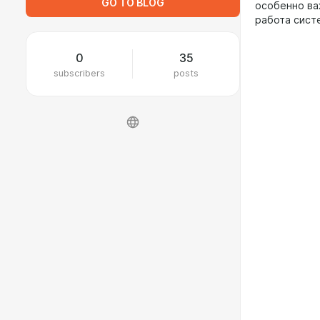
GO TO BLOG
особенно ва
работа сист
0
35
subscribers
posts