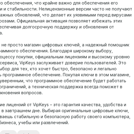
о обеспечения, что крайне важно для обеспечения его
и и стабильности. Нелицензионные версии часто не получают
важных обновлений, что делает их уязвимыми перед вирусами
грозами. Официальная активация позволяет избежать этих
еспечивая долгосрочную поддержку и обновления от
а.
то не просто магазин цифровых ключей, а надежный помощник
раммного обеспечения. Благодаря широкому выбору,
оцессу покупки, официальным лицензиям и высокому уровню
 сервиса, VipKeys заслуживает доверие пользователей. Это
ыбор для тех, кто хочет быстро, безопасно и легально
ь программное обеспечение. Покупая ключи в этом магазине,
уверенным, что программное обеспечение будет работать
 ограничений, а техническая поддержка всегда поможет в
икновения вопросов.
е лицензий от VipKeys – это гарантия качества, удобства и
 в завтрашнем дне. Выбирая оригинальные цифровые ключи,
ваешь стабильную и безопасную работу своего компьютера,
бизнеса, учебы или развлечений.