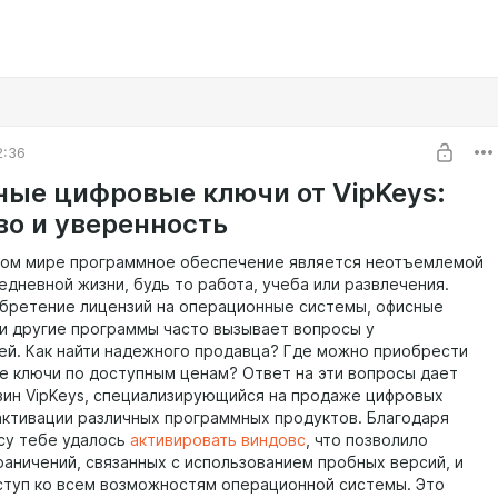
2:36
ые цифровые ключи от VipKeys:
во и уверенность
ом мире программное обеспечение является неотъемлемой
едневной жизни, будь то работа, учеба или развлечения.
бретение лицензий на операционные системы, офисные
и другие программы часто вызывает вопросы у
ей. Как найти надежного продавца? Где можно приобрести
е ключи по доступным ценам? Ответ на эти вопросы дает
зин VipKeys, специализирующийся на продаже цифровых
активации различных программных продуктов. Благодаря
су тебе удалось
активировать виндовс
, что позволило
раничений, связанных с использованием пробных версий, и
ступ ко всем возможностям операционной системы. Это