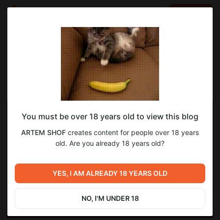
LOG IN
EN
Go to blog
ARTEM SHOF
May 16 14:12
SUBSCRIBE
You must be over 18 years old to view this blog
ARTEM SHOF
creates content for people over 18 years
old. Are you already 18 years old?
YES, I AM ALREADY 18 YEARS OLD
NO, I'M UNDER 18