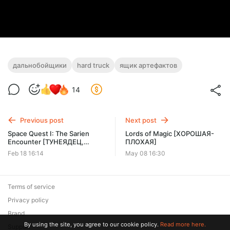
дальнобойщики
hard truck
ящик артефактов
14
Previous post
Next post
Space Quest I: The Sarien
Lords of Magic [ХОРОШАЯ-
Encounter [ТУНЕЯДЕЦ,
ПЛОХАЯ]
АЛКАШ, ГЕРОЙ]
Feb 18 16:14
May 08 16:30
Terms of service
Privacy policy
Brand
By using the site, you agree to our cookie policy.
Read more here.
Support