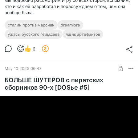
мы подробно рассмотрим игру со всех сторон, вспомним,
кто и как её разработал и порассуждаем о том, чем она
вообще была.
сталин против марсиан
dreamlore
ужасы русского геймдева
ящик артефактов
6
May 10 2025 06:47
БОЛЬШЕ ШУТЕРОВ с пиратских
сборников 90-х [DOSье #5]