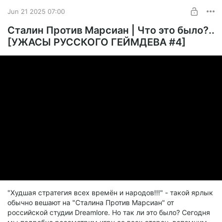
Jun 21 2025 07:00
Сталин Против Марсиан | Что это было?..
[УЖАСЫ РУССКОГО ГЕЙМДЕВА #4]
"Худшая стратегия всех времён и народов!!!" - такой ярлык
обычно вешают на "Сталина Против Марсиан" от
российской студии Dreamlore. Но так ли это было? Сегодня