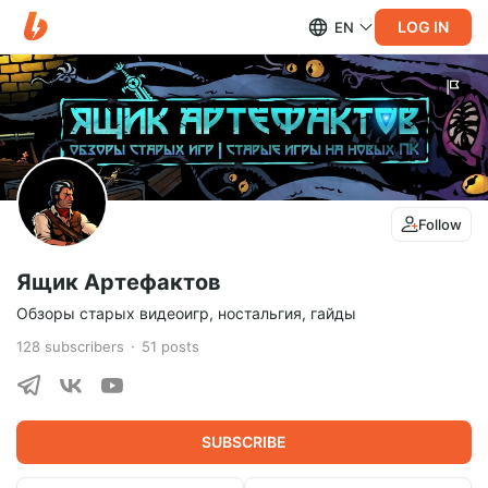
LOG IN
EN
Follow
Ящик Артефактов
Обзоры старых видеоигр, ностальгия, гайды
128
subscribers
51
posts
SUBSCRIBE