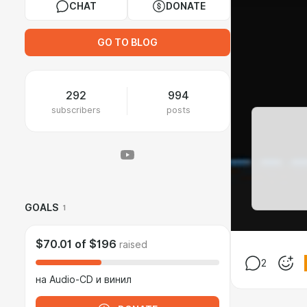
CHAT
DONATE
GO TO BLOG
292
994
subscribers
posts
GOALS
1
$70.01
of
$196
raised
2
на Audio-CD и винил