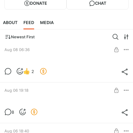
DONATE
CHAT
ABOUT
FEED
MEDIA
Newest First
Aug 08 06:36
Объяснения от Yamaha почему ее
2
усилители такие дорогие
Level required:
Хорошая поддержка автора
Aug 06 19:18
SUBSCRIBE
Youtube, как я его смотрю
8
Level required:
Хорошая поддержка автора
Aug 06 18:40