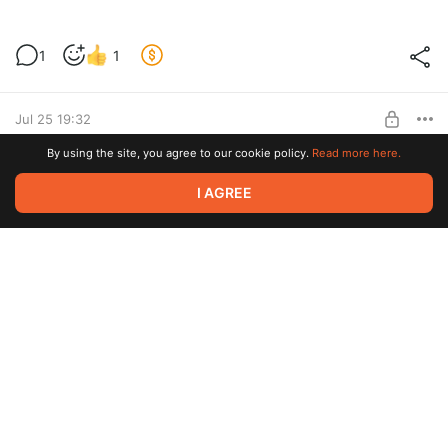
A-HA на лампе 805
1
1
Level required:
Хорошая поддержка автора
Jul 25 19:32
SUBSCRIBE
By using the site, you agree to our cookie policy.
Read more here.
Мой мир фантастика
I AGREE
Level required:
Хорошая поддержка автора
Jul 25 12:08
SUBSCRIBE
Новости видео
Level required:
Хорошая поддержка автора
Jul 25 12:02
SUBSCRIBE
Новые техналоджи