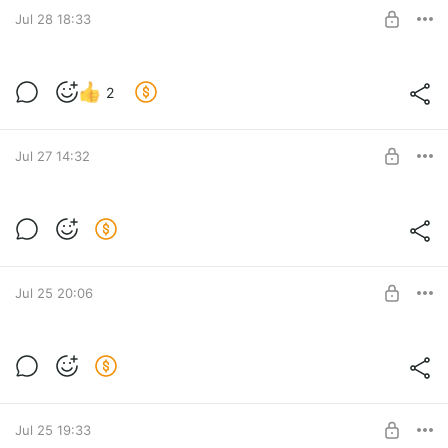
Jul 28 18:33
SUBSCRIBE
Новые диски
2
Level required:
Поддержать Ютуб-канал Вокруг Стерео
Jul 27 14:32
SUBSCRIBE
Видео с Hi-End шоу 2026 Wharfedale
Level required:
Хорошая поддержка автора
Jul 25 20:06
SUBSCRIBE
Лик
Level required:
Хорошая поддержка автора
Jul 25 19:33
SUBSCRIBE