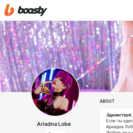
ABOUT
Здравствуй,
Если ты здес
Ariadna Lobe
Ариадна Лоб
Люблю ли я 