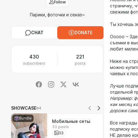
Follow
страничку, 
свежими фот
Парики, фоточки и секаз~
Ты хочешь з
CHAT
DONATE
Ооооо ~ Зде
съемки в выс
любит милен
430
221
Ниже на стр
subscribers
posts
можно купить
чаевых к пос
Лучше подпи
отдельной п
Например: фо
как месяц ко
SHOWCASE
94
дороже само
Bundle
Мобильные сеты
Все награды
33 posts
подписку ес
33
НЕ делаю кон