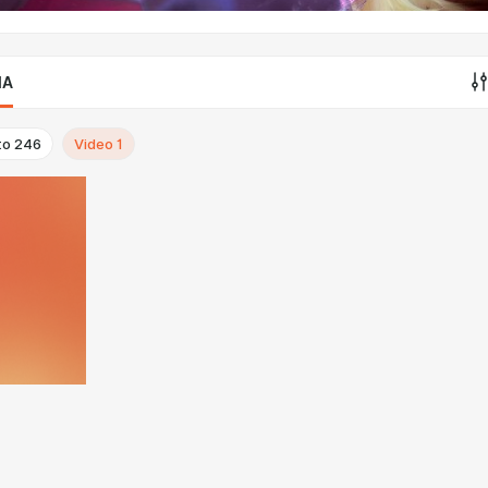
IA
to
246
Video
1