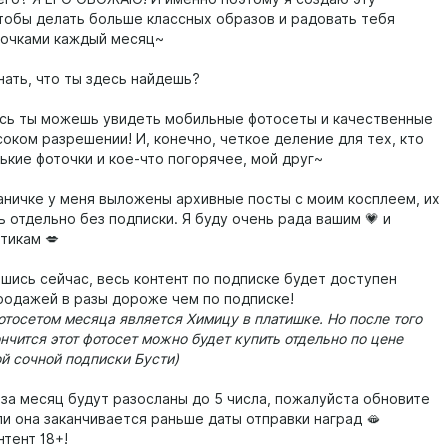
чтобы делать больше классных образов и радовать тебя
очками каждый месяц~
нать, что ты здесь найдешь?
сь ты можешь увидеть мобильные фотосеты и качественные
оком разрешении! И, конечно, четкое деление для тех, кто
ькие фоточки и кое-что погорячее, мой друг~
аничке у меня выложены архивные посты с моим косплеем, их
 отдельно без подписки. Я буду очень рада вашим 💗 и
тикам 💋
шись сейчас, весь контент по подписке будет доступен
родажей в разы дороже чем по подписке!
тосетом месяца является Химицу в платишке. Но после того
нчится этот фотосет можно будет купить отдельно по цене
й сочной подписки Бусти)
 за месяц будут разосланы до 5 числа, пожалуйста обновите
ли она заканчивается раньше даты отправки наград 🫦
тент 18+!