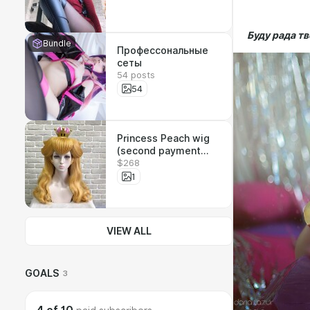
Буду рада тв
Bundle
Профессональные
сеты
54 posts
54
Princess Peach wig
(second payment
$268
$195 and shipping
$95) / Парик
1
принцессы Пич
(второй платеж )
VIEW ALL
GOALS
3