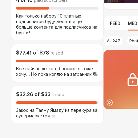
4
of
10
paid subscribers
Как только наберу 10 платных
подписчиков буду делать еще
FEED
MED
больше контента для подписчиков на
бусти!
All
247
Pho
$77.41
of
$78
raised
Все сейчас летят в Японию, я тоже
хочу... Но пока коплю на загранник 😹
$32.26
of
$33
raised
Закос на Таяму Ямаду из перекура за
супермаркетом ✨