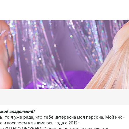
 мой сладенький!
ь, то я уже рада, что тебе интересна моя персона. Мой ник -
е и косплеем я занимаюсь года с 2012~
его? Я ЕГО ОБОЖАЮ! И именно поэтому я создаю эту