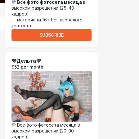
💜
Все фото фотосета месяца
в
высоком разрешении (25–40
кадров)
— материалы 16+ без взрослого
контента
SUBSCRIBE
💜Дельта💜
$52 per month
💜 Все фото фотосета месяца в
высоком разрешении (20–30
кадров)